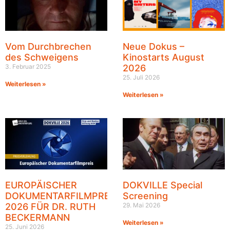
Vom Durchbrechen
Neue Dokus –
des Schweigens
Kinostarts August
3. Februar 2025
2026
25. Juli 2026
Weiterlesen »
Weiterlesen »
EUROPÄISCHER
DOKVILLE Special
DOKUMENTARFILMPREIS
Screening
2026 FÜR DR. RUTH
29. Mai 2026
BECKERMANN
Weiterlesen »
25. Juni 2026