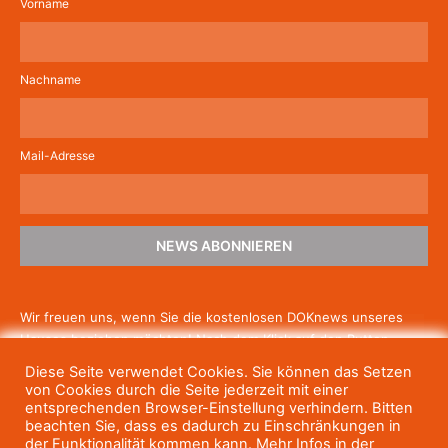
Vorname
Nachname
Mail-Adresse
NEWS ABONNIEREN
Wir freuen uns, wenn Sie die kostenlosen DOKnews unseres
Hauses beziehen möchten! Nach dem Klick auf den Button
schicken wir Ihnen eine E-Mail mit einem Link zur Bestätigung,
Diese Seite verwendet Cookies. Sie können das Setzen
um die Newsletter-Anmeldung abzuschließen. Wenn Sie unsere
von Cookies durch die Seite jederzeit mit einer
Gratis-News irgendwann nicht mehr erhalten wollen, können
entsprechenden Browser-Einstellung verhindern. Bitten
beachten Sie, dass es dadurch zu Einschränkungen in
Sie
sich jederzeit einfach wieder abmelden.
der Funktionalität kommen kann. Mehr Infos in der