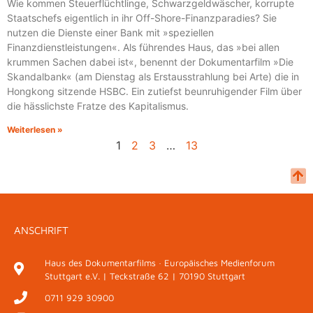
Wie kommen Steuerflüchtlinge, Schwarzgeldwäscher, korrupte
Staatschefs eigentlich in ihr Off-Shore-Finanzparadies? Sie
nutzen die Dienste einer Bank mit »speziellen
Finanzdienstleistungen«. Als führendes Haus, das »bei allen
krummen Sachen dabei ist«, benennt der Dokumentarfilm »Die
Skandalbank« (am Dienstag als Erstausstrahlung bei Arte) die in
Hongkong sitzende HSBC. Ein zutiefst beunruhigender Film über
die hässlichste Fratze des Kapitalismus.
Weiterlesen »
1
2
3
…
13
ANSCHRIFT
Haus des Dokumentarfilms · Europäisches Medienforum
Stuttgart e.V. | Teckstraße 62 | 70190 Stuttgart
0711 929 30900