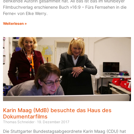
denkende Autorin gesammelt hat. All das ist das im Mühlbeyer
Filmbuchverlag erschienene Buch »16:9 – Fürs Fernsehen in die
Ferne« von Elke Werry.
Weiterlesen »
Karin Maag (MdB) besuchte das Haus des
Dokumentarfilms
Thomas Schneider
19. Dezember 2017
Die Stuttgarter Bundestagsabgeordnete Karin Maag (CDU) hat