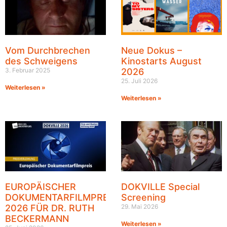
Vom Durchbrechen
Neue Dokus –
des Schweigens
Kinostarts August
3. Februar 2025
2026
25. Juli 2026
Weiterlesen »
Weiterlesen »
EUROPÄISCHER
DOKVILLE Special
DOKUMENTARFILMPREIS
Screening
2026 FÜR DR. RUTH
29. Mai 2026
BECKERMANN
Weiterlesen »