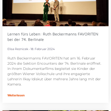
Lernen fürs Leben: Ruth Beckermanns FAVORITEN
bei der 74. Berlinale
Elisa Reznicek
18. Februar 2024
Ruth Beckermanns FAVORITEN hat am 16. Februar
2024 die Sektion Encounters der 74. Berlinale eröffnet.
In ihrem Dokumentarfilms begleitet sie Kinder der
größten Wiener Volkschule und ihre engagierte
Lehrerin Ilkay Idiskut über mehrere Jahre lang mit der
Kamera.
Weiterlesen