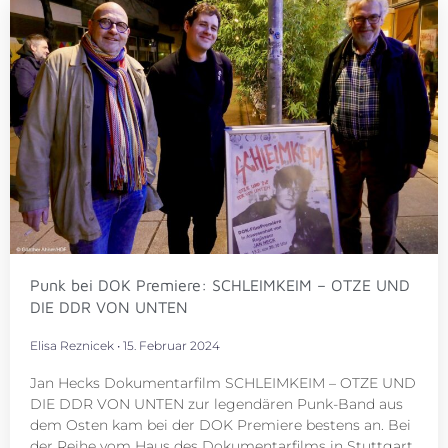
Punk bei DOK Premiere: SCHLEIMKEIM – OTZE UND
DIE DDR VON UNTEN
Elisa Reznicek
15. Februar 2024
Jan Hecks Dokumentarfilm SCHLEIMKEIM – OTZE UND
DIE DDR VON UNTEN zur legendären Punk-Band aus
dem Osten kam bei der DOK Premiere bestens an. Bei
der Reihe vom Haus des Dokumentarfilms in Stuttgart