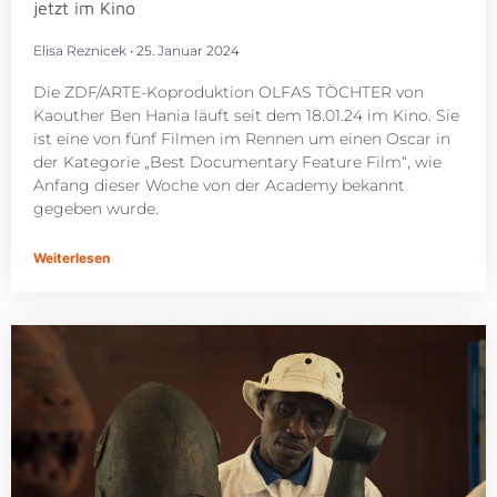
jetzt im Kino
Elisa Reznicek
25. Januar 2024
Die ZDF/ARTE-Koproduktion OLFAS TÖCHTER von
Kaouther Ben Hania läuft seit dem 18.01.24 im Kino. Sie
ist eine von fünf Filmen im Rennen um einen Oscar in
der Kategorie „Best Documentary Feature Film“, wie
Anfang dieser Woche von der Academy bekannt
gegeben wurde.
Weiterlesen