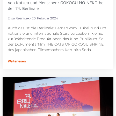
Von Katzen und Menschen: GOKOGU NO NEKO bei
der 74. Berlinale
Elisa Reznicek
20. Februar 2024
Auch das ist die Berlinale: Fernab vom Trubel rund um
nationale und internationale Stars verzaubern kleine,
zurückhaltende Produktionen das Kino-Publikum. So
der Dokumentarfilm THE CATS OF GOKOGU SHRINE
des japanischen Filmemachers Kazuhiro Soda.
Weiterlesen