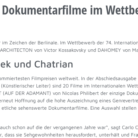
ie Dokumentarfilme im Wett
 im Zeichen der Berlinale. Im Wettbewerb der 74. Internationa
y: ARCHITECTON von Victor Kossakovsky und DAHOMEY von Ma
eek und Chatrian
ommiertesten Filmpreisen weltweit. In der Abschiedsausgabe 
 (Künstlerischer Leiter) sind 20 Filme im Internationalen Wet
(AUF DER ADAMANT) von Nicolas Philibert der einzige Dok
erneut Hoffnung auf die hohe Auszeichnung eines Genrevert
 etliche sehenswerte Dokumentarfilme. Eine Auswahl stellen w
es auch schon auf die der vergangenen Jahre war“, sagt Carlo
 dass sie Sehgewohnheiten herausfordert, unterhält und Frage