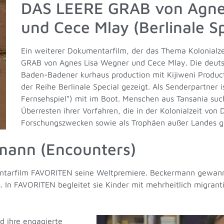
DAS LEERE GRAB von Agne
und Cece Mlay (Berlinale Sp
Ein weiterer Dokumentarfilm, der das Thema Kolonialzei
GRAB von Agnes Lisa Wegner und Cece Mlay. Die deuts
Baden-Badener kurhaus production mit Kijiweni Product
der Reihe Berlinale Special gezeigt. Als Senderpartner 
Fernsehspiel“) mit im Boot. Menschen aus Tansania suc
Überresten ihrer Vorfahren, die in der Kolonialzeit vo
Forschungszwecken sowie als Trophäen außer Landes g
mann (Encounters)
entarfilm FAVORITEN seine Weltpremiere. Beckermann gewann 
. In FAVORITEN begleitet sie Kinder mit mehrheitlich migrant
 ihre engagierte