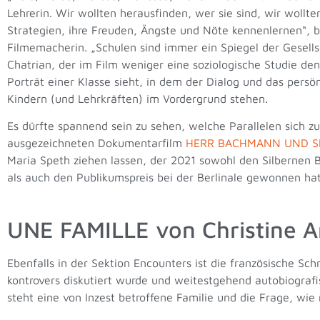
Lehrerin. Wir wollten herausfinden, wer sie sind, wir wollte
Strategien, ihre Freuden, Ängste und Nöte kennenlernen“, b
Filmemacherin. „Schulen sind immer ein Spiegel der Gesells
Chatrian, der im Film weniger eine soziologische Studie denn
Porträt einer Klasse sieht, in dem der Dialog und das pers
Kindern (und Lehrkräften) im Vordergrund stehen.
Es dürfte spannend sein zu sehen, welche Parallelen sich z
ausgezeichneten Dokumentarfilm
HERR BACHMANN UND SE
Maria Speth ziehen lassen, der 2021 sowohl den Silbernen B
als auch den Publikumspreis bei der Berlinale gewonnen hat
UNE FAMILLE von Christine A
Ebenfalls in der Sektion Encounters ist die französische Sch
kontrovers diskutiert wurde und weitestgehend autobiografi
steht eine von Inzest betroffene Familie und die Frage, wi