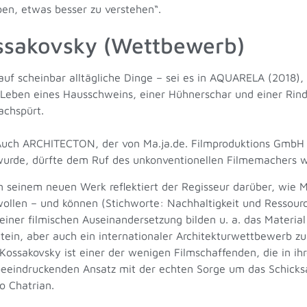
ben, etwas besser zu verstehen“.
ssakovsky (Wettbewerb)
auf scheinbar alltägliche Dinge – sei es in AQUARELA (2018), 
Leben eines Hausschweins, einer Hühnerschar und einer Rind
achspürt.
uch ARCHITECTON, der von Ma.ja.de. Filmproduktions GmbH i
urde, dürfte dem Ruf des unkonventionellen Filmemachers w
n seinem neuen Werk reflektiert der Regisseur darüber, wie 
ollen – und können (Stichworte: Nachhaltigkeit und Ressour
einer filmischen Auseinandersetzung bilden u. a. das Material
tein, aber auch ein internationaler Architekturwettbewerb 
Kossakovsky ist einer der wenigen Filmschaffenden, die in ih
eeindruckenden Ansatz mit der echten Sorge um das Schicksa
o Chatrian.