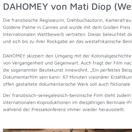
DAHOMEY von Mati Diop (W
Die französische Regisseurin, Drehbuchautorin, Kamerafra
Goldene Palme in Cannes und wurde mit dem Großen Preis d
Internationalen Wettbewerb vertreten. Dieser beleuchtet d
und sich bis zu ihrer Rückgabe an das westafrikanische Be
DAHOMEY skizziert den Umgang mit der Kolonialgeschichte
von Vergangenheit und Gegenwart. Auch fragt der Film na
die sogenannter Beutekunst innewohnt. „Ein perfektes Beisp
Dokumentarfilm sein kann: 67 Minuten visionärer Erzählkunst
offen gestaltete dokumentarische Werk soll auch fiktional
Der französisch-senegalesisch-beninische Film steht zudem 
internationalen Koproduktionen im diesjährigen Berlinale-
während der Pressekonferenz immer wieder herausstellt.