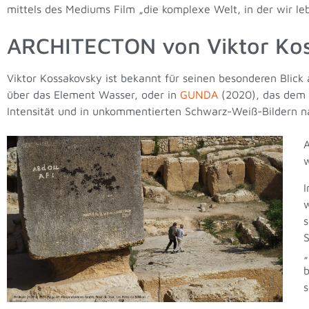
mittels des Mediums Film „die komplexe Welt, in der wir le
ARCHITECTON von Viktor Ko
Viktor Kossakovsky ist bekannt für seinen besonderen Blick 
über das Element Wasser, oder in
GUNDA
(2020), das dem 
Intensität und in unkommentierten Schwarz-Weiß-Bildern n
A
w
I
w
s
S
„
b
s