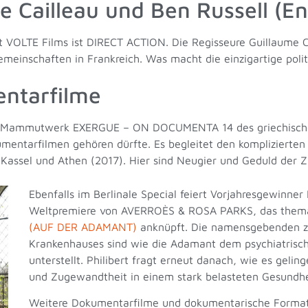
 Cailleau und Ben Russell (En
t VOLTE Films ist DIRECT ACTION. Die Regisseure Guillaume C
emeinschaften in Frankreich. Was macht die einzigartige pol
ntarfilme
he Mammutwerk EXERGUE – ON DOCUMENTA 14 des griechischen 
kumentarfilmen gehören dürfte. Es begleitet den komplizierte
Kassel und Athen (2017). Hier sind Neugier und Geduld der Z
Ebenfalls im Berlinale Special feiert Vorjahresgewinner 
Weltpremiere von AVERROÈS & ROSA PARKS, das them
(AUF DER ADAMANT)
anknüpft. Die namensgebenden zw
Krankenhauses sind wie die Adamant dem psychiatrisc
unterstellt. Philibert fragt erneut danach, wie es gelin
und Zugewandtheit in einem stark belasteten Gesundh
Weitere Dokumentarfilme und dokumentarische Formate 