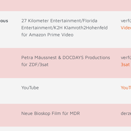
rous
27 Kilometer Entertainment/Florida
verf
Entertainment/K2H Klamroth2Hohenfeld
Vide
für Amazon Prime Video
Petra Mäussnest & DOCDAYS Productions
verf
für ZDF/3sat
3sat
YouTube
YouT
Neue Bioskop Film für MDR
derz