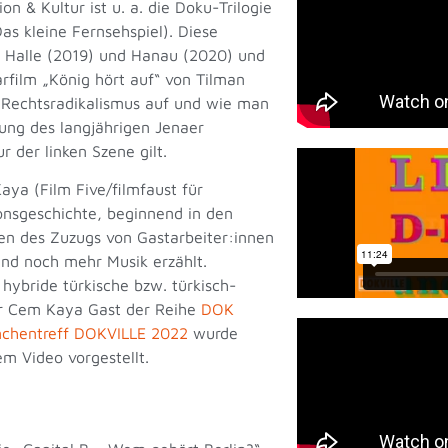
ion & Kultur
ist u. a. die Doku-Trilogie
as kleine Fernsehspiel). Diese
), Halle (2019) und Hanau (2020) und
film „König hört auf“ von Tilman
n Rechtsradikalismus auf und wie man
gung des langjährigen Jenaer
 der linken Szene gilt.
ya (Film Five/filmfaust für
onsgeschichte, beginnend in den
gen des Zuzugs von Gastarbeiter:innen
nd noch mehr Musik erzählt.
 hybride türkische bzw. türkisch-
r Cem Kaya Gast der Reihe
DOK
nchentreff DOKVILLE 2022
wurde
m Video vorgestellt.