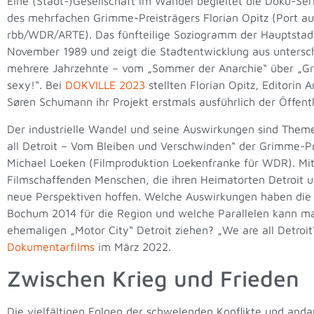
Eine (Stadt-)Gesellschaft im Wandel begleitet die Doku-Ser
des mehrfachen Grimme-Preisträgers Florian Opitz (Port au
rbb/WDR/ARTE). Das fünfteilige Soziogramm der Hauptstadt
November 1989 und zeigt die Stadtentwicklung aus untersc
mehrere Jahrzehnte – vom „Sommer der Anarchie“ über „Gr
sexy!“. Bei
DOKVILLE 2023
stellten Florian Opitz, Editori
Søren Schumann ihr Projekt erstmals ausführlich der Öffentli
Der industrielle Wandel und seine Auswirkungen sind The
all Detroit – Vom Bleiben und Verschwinden“ der Grimme-Pr
Michael Loeken (Filmproduktion Loekenfranke für WDR). Mit 
Filmschaffenden Menschen, die ihren Heimatorten Detroit 
neue Perspektiven hoffen. Welche Auswirkungen haben die 
Bochum 2014 für die Region und welche Parallelen kann m
ehemaligen „Motor City“ Detroit ziehen? „We are all Detroi
Dokumentarfilms
im März 2022.
Zwischen Krieg und Frieden
Die vielfältigen Folgen der schwelenden Konflikte und and