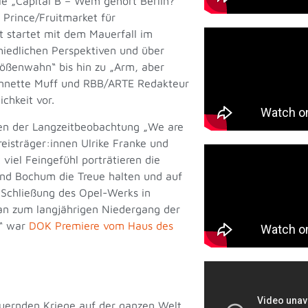
ie „Capital B – Wem gehört Berlin?“
 Prince/Fruitmarket für
 startet mit dem Mauerfall im
hiedlichen Perspektiven und über
ößenwahn“ bis hin zu „Arm, aber
n Annette Muff und RBB/ARTE Redakteur
chkeit vor.
men der Langzeitbeobachtung „We are
eisträger:innen Ulrike Franke und
viel Feingefühl porträtieren die
und Bochum die Treue halten und auf
Schließung des Opel-Werks in
an zum langjährigen Niedergang der
t“ war
DOK Premiere vom Haus des
auernden Kriege auf der ganzen Welt