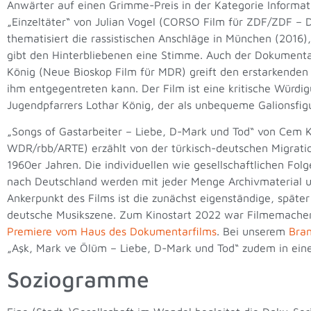
Anwärter auf einen Grimme-Preis in der Kategorie
Informat
„Einzeltäter“ von Julian Vogel (CORSO Film für ZDF/ZDF – D
thematisiert die rassistischen Anschläge in München (2016
gibt den Hinterbliebenen eine Stimme. Auch der Dokumentar
König (Neue Bioskop Film für MDR) greift den erstarkende
ihm entgegentreten kann. Der Film ist eine kritische Würdi
Jugendpfarrers Lothar König, der als unbequeme Galionsfigur
„Songs of Gastarbeiter – Liebe, D-Mark und Tod“ von Cem Ka
WDR/rbb/ARTE) erzählt von der türkisch-deutschen Migrati
1960er Jahren. Die individuellen wie gesellschaftlichen Fol
nach Deutschland werden mit jeder Menge Archivmaterial u
Ankerpunkt des Films ist die zunächst eigenständige, später
deutsche Musikszene. Zum Kinostart 2022 war Filmemache
Premiere vom Haus des Dokumentarfilms
. Bei unserem
Bra
„Aşk, Mark ve Ölüm – Liebe, D-Mark und Tod“ zudem in eine
Soziogramme