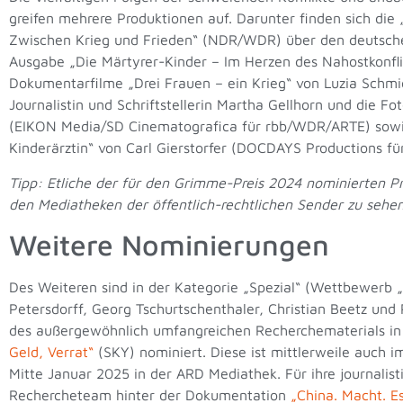
greifen mehrere Produktionen auf. Darunter finden sich die 
Zwischen Krieg und Frieden“ (NDR/WDR) über den deutsche
Ausgabe „Die Märtyrer-Kinder – Im Herzen des Nahostkonfl
Dokumentarfilme „Drei Frauen – ein Krieg“ von Luzia Schmid
Journalistin und Schriftstellerin Martha Gellhorn und die F
(EIKON Media/SD Cinematografica für rbb/WDR/ARTE) sowie
Kinderärztin“ von Carl Gierstorfer (DOCDAYS Productions fü
Tipp: Etliche der für den Grimme-Preis 2024 nominierten Pr
den Mediatheken der öffentlich-rechtlichen Sender zu sehen
Weitere Nominierungen
Des Weiteren sind in der Kategorie „Spezial“ (Wettbewerb „
Petersdorff, Georg Tschurtschenthaler, Christian Beetz und 
des außergewöhnlich umfangreichen Recherchematerials in
Geld, Verrat“
(SKY) nominiert. Diese ist mittlerweile auch i
Mitte Januar 2025 in der ARD Mediathek. Für ihre journalist
Rechercheteam hinter der Dokumentation
„China. Macht. E