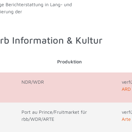
e Berichterstattung in Lang- und
ierung der
b Information & Kultur
Produktion
NDR/WDR
verf
ARD 
Port au Prince/Fruitmarket für
verf
rbb/WDR/ARTE
Arte