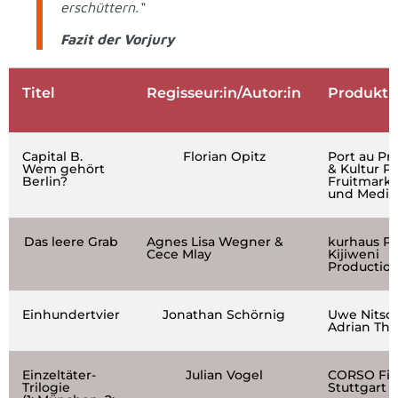
erschüttern.“
Fazit der Vorjury
Titel
Regisseur:in/Autor:in
Produkti
Capital B.
Florian Opitz
Port au Pr
Wem gehört
& Kultur P
Berlin?
Fruitmarke
und Medi
Das leere Grab
Agnes Lisa Wegner &
kurhaus Pr
Cece Mlay
Kijiweni
Productio
Einhundertvier
Jonathan Schörnig
Uwe Nitsc
Adrian Th
Einzeltäter-
Julian Vogel
CORSO Fi
Trilogie
Stuttgart