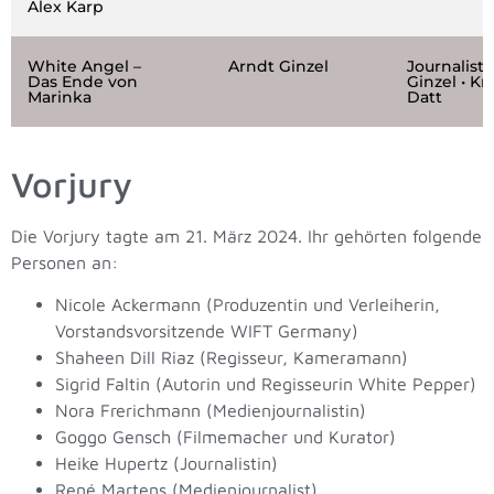
Alex Karp
White Angel –
Arndt Ginzel
Journalist
Das Ende von
Ginzel • Kr
Marinka
Datt
Vorjury
Die Vorjury tagte am 21. März 2024. Ihr gehörten folgende
Personen an:
Nicole Ackermann (Produzentin und Verleiherin,
Vorstandsvorsitzende WIFT Germany)
Shaheen Dill Riaz (Regisseur, Kameramann)
Sigrid Faltin (Autorin und Regisseurin White Pepper)
Nora Frerichmann (Medienjournalistin)
Goggo Gensch (Filmemacher und Kurator)
Heike Hupertz (Journalistin)
René Martens (Medienjournalist)