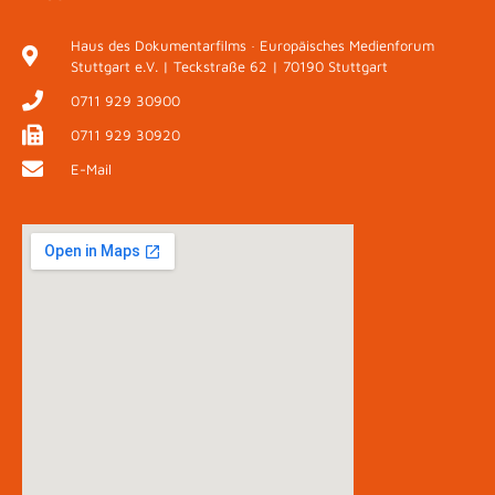
Haus des Dokumentarfilms · Europäisches Medienforum
Stuttgart e.V. | Teckstraße 62 | 70190 Stuttgart
0711 929 30900
0711 929 30920
E-Mail