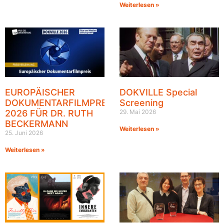
Weiterlesen »
EUROPÄISCHER
DOKVILLE Special
DOKUMENTARFILMPREIS
Screening
2026 FÜR DR. RUTH
29. Mai 2026
BECKERMANN
Weiterlesen »
25. Juni 2026
Weiterlesen »