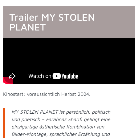
Trailer MY STOLEN
PLANET
Kinostart: voraussichtlich Herbst 2024.
MY STOLEN PLANET ist persönlich, politisch
und poetisch – Farahnaz Sharifi gelingt eine
einzigartige ästhetische Kombination von
Bilder-Montage, sprachlicher Erzählung und