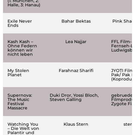
(1: München, 2:
Halle, 3: Hanau)
Exile Never
Bahar Bektas
Pink Shad
Ends
Kash Kash –
Lea Najjar
FFL Film- 
Ohne Federn
Fernseh-L
können wir
Ludwigsbu
nicht leben
My Stolen
Farahnaz Sharifi
JYOTI Film
Planet
Pak/ Pak F
(Koproduz
Supernova:
Duki Dror, Yossi Bloch,
gebrueder
The Music
Steven Galling
Filmproduk
Festival
Zygote Fil
Massacre
Watching You
Klaus Stern
stern
– Die Welt von
Palantir und