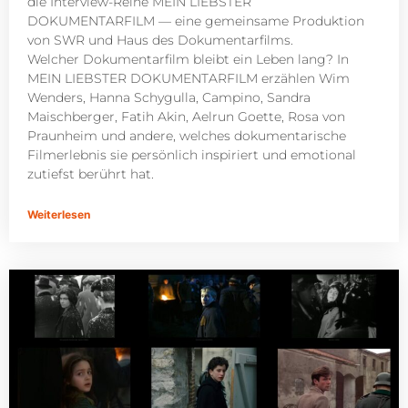
die Interview-Reihe MEIN LIEBSTER
DOKUMENTARFILM — eine gemeinsame Produktion
von SWR und Haus des Dokumentarfilms.
Welcher Dokumentarfilm bleibt ein Leben lang? In
MEIN LIEBSTER DOKUMENTARFILM erzählen Wim
Wenders, Hanna Schygulla, Campino, Sandra
Maischberger, Fatih Akin, Aelrun Goette, Rosa von
Praunheim und andere, welches dokumentarische
Filmerlebnis sie persönlich inspiriert und emotional
zutiefst berührt hat.
Weiterlesen