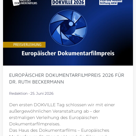
EUROPÄISCHER DOKUMENTARFILMPREIS 2026 FÜR
DR. RUTH BECKERMANN
Redaktion
25. Juni 2026
Den ersten DOKVILLE Tag schlossen wir mit einer
außergewöhnlichen Veranstaltung ab – der
erstmaligen Verleihung des Europäischen
Dokumentarfilmpreises.
Das Haus des Dokumentarfilms – Europäisches