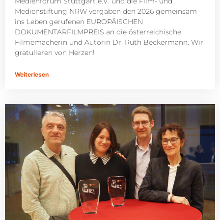
Medienforum Stuttgart e.V. und die Film- und
Medienstiftung NRW vergaben den 2026 gemeinsam
ins Leben gerufenen EUROPÄISCHEN
DOKUMENTARFILMPREIS an die österreichische
Filmemacherin und Autorin Dr. Ruth Beckermann. Wir
gratulieren von Herzen!
Weiterlesen