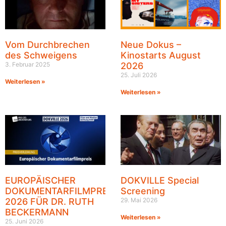
Vom Durchbrechen
Neue Dokus –
des Schweigens
Kinostarts August
3. Februar 2025
2026
25. Juli 2026
Weiterlesen »
Weiterlesen »
EUROPÄISCHER
DOKVILLE Special
DOKUMENTARFILMPREIS
Screening
2026 FÜR DR. RUTH
29. Mai 2026
BECKERMANN
Weiterlesen »
25. Juni 2026