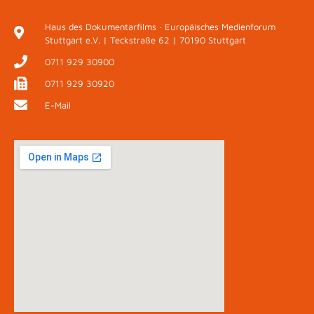
Haus des Dokumentarfilms · Europäisches Medienforum
Stuttgart e.V. | Teckstraße 62 | 70190 Stuttgart
0711 929 30900
0711 929 30920
E-Mail