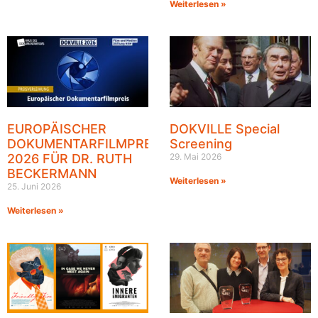
Weiterlesen »
EUROPÄISCHER
DOKVILLE Special
DOKUMENTARFILMPREIS
Screening
2026 FÜR DR. RUTH
29. Mai 2026
BECKERMANN
Weiterlesen »
25. Juni 2026
Weiterlesen »