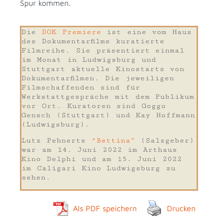
Spur kommen.
Die
DOK Premiere
ist eine vom Haus
des Dokumentarfilms kuratierte
Filmreihe. Sie präsentiert einmal
im Monat in Ludwigsburg und
Stuttgart aktuelle Kinostarts von
Dokumentarfilmen. Die jeweiligen
Filmschaffenden sind für
Werkstattgespräche mit dem Publikum
vor Ort. Kuratoren sind Goggo
Gensch (Stuttgart) und Kay Hoffmann
(Ludwigsburg).
Lutz Pehnerts
“Bettina”
(Salzgeber)
war am 14. Juni 2022 im Arthaus
Kino Delphi und am 15. Juni 2022
im Caligari Kino Ludwigsburg zu
sehen.
Als PDF speichern
Drucken