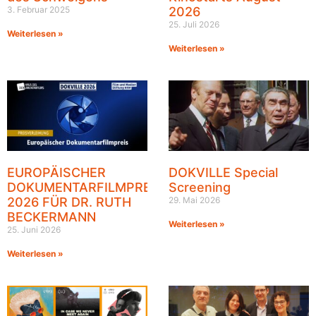
3. Februar 2025
2026
25. Juli 2026
Weiterlesen »
Weiterlesen »
EUROPÄISCHER
DOKVILLE Special
DOKUMENTARFILMPREIS
Screening
2026 FÜR DR. RUTH
29. Mai 2026
BECKERMANN
Weiterlesen »
25. Juni 2026
Weiterlesen »