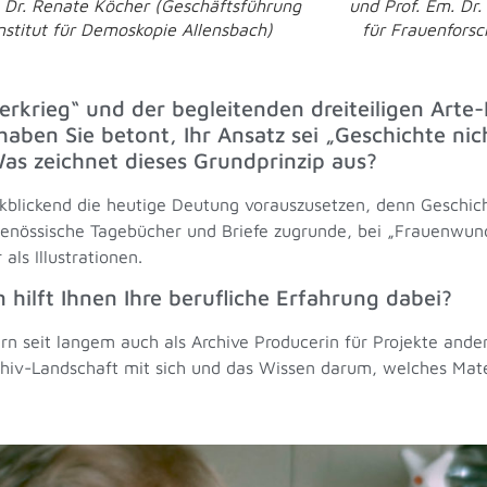
. Dr. Renate Köcher (Geschäftsführung
und Prof. Em. Dr.
nstitut für Demoskopie Allensbach)
für Frauenfors
krieg“ und der begleitenden dreiteiligen Arte
ben Sie betont, Ihr Ansatz sei „Geschichte nic
as zeichnet dieses Grundprinzip aus?
ckblickend die heutige Deutung vorauszusetzen, denn Geschicht
genössische Tagebücher und Briefe zugrunde, bei „Frauenwunde
als Illustrationen.
n hilft Ihnen Ihre berufliche Erfahrung dabei?
ern seit langem auch als Archive Producerin für Projekte ande
rchiv-Landschaft mit sich und das Wissen darum, welches Mat