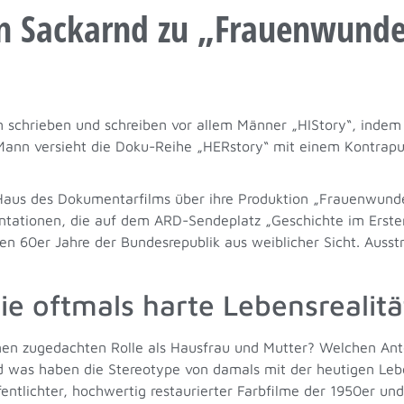
nn Sackarnd zu „Frauenwunde
em schrieben und schreiben vor allem Männer „HIStory“, indem
 Mann versieht die Doku-Reihe „HERstory“ mit einem Kontrap
 Haus des Dokumentarfilms über ihre Produktion „Frauenwund
tationen, die auf dem ARD-Sendeplatz „Geschichte im Ersten
hen 60er Jahre der Bundesrepublik aus weiblicher Sicht. Ausstr
 oftmals harte Lebensrealitä
nen zugedachten Rolle als Hausfrau und Mutter? Welchen Ant
 was haben die Stereotype von damals mit der heutigen Lebe
entlichter, hochwertig restaurierter Farbfilme der 1950er und