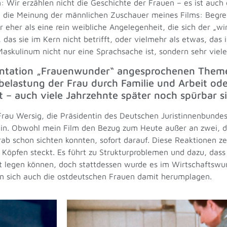
: Wir erzählen nicht die Geschichte der Frauen – es ist auch
die Meinung der männlichen Zuschauer meines Films: Begreifen
 eher als eine rein weibliche Angelegenheit, die sich der „wi
s sie im Kern nicht betrifft, oder vielmehr als etwas, das i
askulinum nicht nur eine Sprachsache ist, sondern sehr viele 
mentation „Frauenwunder“ angesprochenen Them
elastung der Frau durch Familie und Arbeit oder
t – auch viele Jahrzehnte später noch spürbar s
h Frau Wersig, die Präsidentin des Deutschen Juristinnenbunde
hin. Obwohl mein Film den Bezug zum Heute außer an zwei, dr
vorab schon sichten konnten, sofort darauf. Diese Reaktionen ze
n Köpfen steckt. Es führt zu Strukturproblemen und dazu, dass
tt legen können, doch stattdessen wurde es im Wirtschaftsw
en sich auch die ostdeutschen Frauen damit herumplagen.