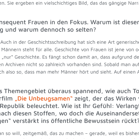
e ergeben ein vielschichtiges Bild, das das gängige Narrat
onsequent Frauen in den Fokus. Warum ist dieser
tig und warum dennoch so selten?
 Auch in der Geschichtsschreibung hat sich eine Art generisc
Männern steht für alle. Geschichte von Frauen ist jene von o
h „nur“ Geschichte. Es fängt schon damit an, dass aufgrund d
en Archiven nicht so zahlreich vorhanden sind. Sobald man auf
isch also so, dass man mehr Männer hört und sieht. Auf einen
as Themengebiet überaus spannend, wie auch To
rfilm
„Die Unbeugsamen“
zeigt, der das Wirken 
Republik beleuchtet. Wie ist Ihr Gefühl: Verlan
ach diesen Stoffen, wo doch die Auseinanderse
en“ verstärkt ins öffentliche Bewusstsein rückt
n so will, zeitgemäß, das zu machen – gerade, weil es bisher