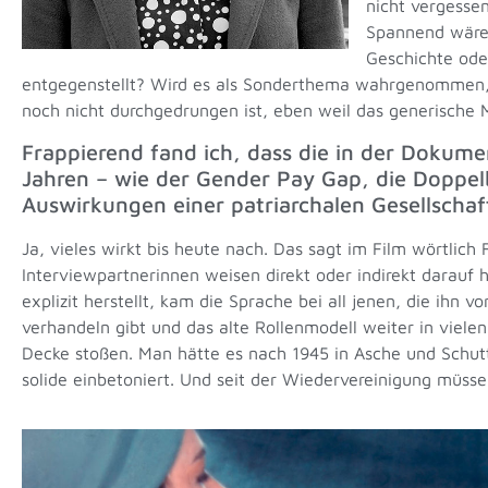
nicht vergessen
Spannend wäre 
Geschichte oder
entgegenstellt? Wird es als Sonderthema wahrgenommen, da
noch nicht durchgedrungen ist, eben weil das generische M
Frappierend fand ich, dass die in der Doku
Jahren – wie der Gender Pay Gap, die Doppelb
Auswirkungen einer patriarchalen Gesellschaf
Ja, vieles wirkt bis heute nach. Das sagt im Film wörtlic
Interviewpartnerinnen weisen direkt oder indirekt darauf 
explizit herstellt, kam die Sprache bei all jenen, die ihn 
verhandeln gibt und das alte Rollenmodell weiter in viele
Decke stoßen. Man hätte es nach 1945 in Asche und Schu
solide einbetoniert. Und seit der Wiedervereinigung müss