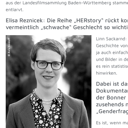
aus der Landesfilmsammlung Baden-Württemberg stammen. Si
entlarvt.
Elisa Reznicek: Die Reihe „HERstory“ rückt k
vermeintlich „schwache“ Geschlecht so wich
Linn Sackarnd:
Geschichte von 
ja auch einfac
und Bilder in d
es rein statist
hinwirken.
Dabei ist d
Dokumenta
der Bonner 
zusehends n
„Genderfrag
Es ist, wenn ma