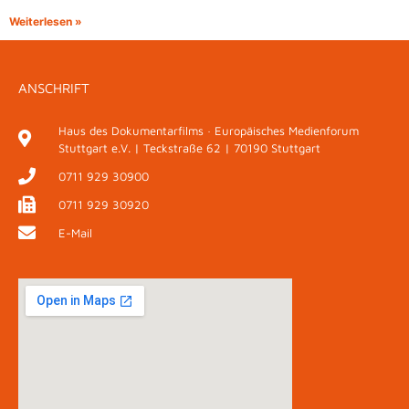
Weiterlesen »
ANSCHRIFT
Haus des Dokumentarfilms · Europäisches Medienforum
Stuttgart e.V. | Teckstraße 62 | 70190 Stuttgart
0711 929 30900
0711 929 30920
E-Mail