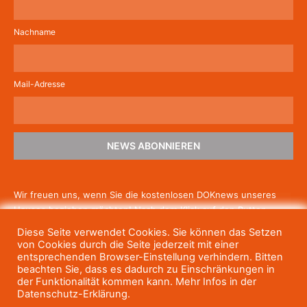
Nachname
Mail-Adresse
NEWS ABONNIEREN
Wir freuen uns, wenn Sie die kostenlosen DOKnews unseres
Hauses beziehen möchten! Nach dem Klick auf den Button
schicken wir Ihnen eine E-Mail mit einem Link zur Bestätigung,
Diese Seite verwendet Cookies. Sie können das Setzen
um die Newsletter-Anmeldung abzuschließen. Wenn Sie unsere
von Cookies durch die Seite jederzeit mit einer
Gratis-News irgendwann nicht mehr erhalten wollen, können
entsprechenden Browser-Einstellung verhindern. Bitten
beachten Sie, dass es dadurch zu Einschränkungen in
Sie
sich jederzeit einfach wieder abmelden.
der Funktionalität kommen kann. Mehr Infos in der
Datenschutz-Erklärung.