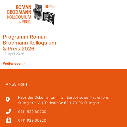
Programm Roman
Brodmann Kolloquium
& Preis 2026
17. April 2026
Weiterlesen »
ANSCHRIFT
Haus des Dokumentarfilms · Europäisches Medienforum
Stuttgart e.V. | Teckstraße 62 | 70190 Stuttgart
0711 929 30900
0711 929 30920