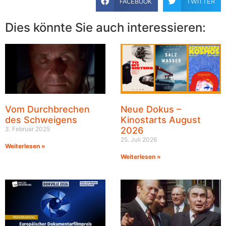
FACEBOOK
TWITTER
Dies könnte Sie auch interessieren:
Vom Durchbrechen
Neue Dokus –
des Schweigens
Kinostarts August
3. Februar 2025
2026
25. Juli 2026
Weiterlesen »
Weiterlesen »