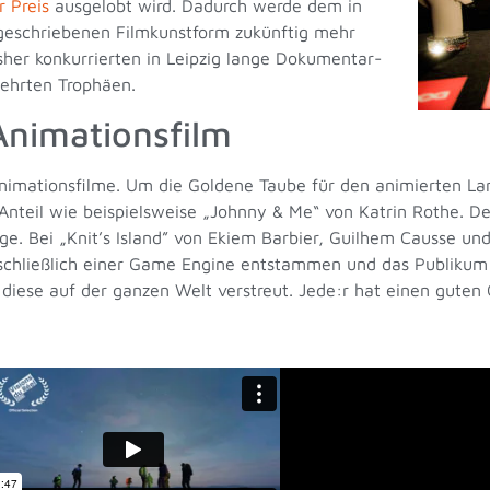
 Preis
ausgelobt wird. Dadurch werde dem in
geschriebenen Filmkunstform zukünftig mehr
sher konkurrierten in Leipzig lange Dokumentar-
ehrten Trophäen.
Animationsfilm
Animationsfilme. Um die Goldene Taube für den animierten Lan
nteil wie beispielsweise „Johnny & Me“ von Katrin Rothe. De
age. Bei
„
Knit’s Island” von Ekiem Barbier, Guilhem Causse un
sschließlich einer Game Engine entstammen und das Publikum
en diese auf der ganzen Welt verstreut. Jede:r hat einen gute