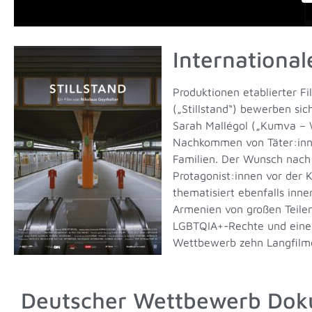
Internationa
Produktionen etablierter F
(„Stillstand“) bewerben sic
Sarah Mallégol („
Kumva – W
Nachkommen von Täter:inne
Familien. Der Wunsch nach 
Protagonist:innen vor der 
thematisiert ebenfalls inne
Armenien von großen Teilen
LGBTQIA+-Rechte und einem
Wettbewerb zehn Langfilme
Deutscher Wettbewerb Dok