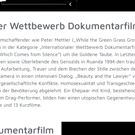
ler Wettbewerb Dokumentarfi
ilmschaffender wie Peter Mettler („While the Green Grass Gro
h in der Kategorie
„Internationaler Wettbewerb Dokumentarf
hich Comes from Silence“) um die Goldene Taube. In Letztere
n sowie Überlebende des Genozids in Ruanda 1994 den traum
Aufarbeitung, Trauer und dem Brechen der Stille zwischen d
Kamera in einen intensiven Dialog. „Beauty and the Lawyer“ 
rgesellschaftliche Konflikte. Homosexualität und Transgeschle
 der Bevölkerung abgelehnt. Ein Ehepaar mit Kind, bestehend
 Drag-Performer, bilden hier einen utopischen Gegenentwur
 und 13 Kurzfilme.
umentarfilm