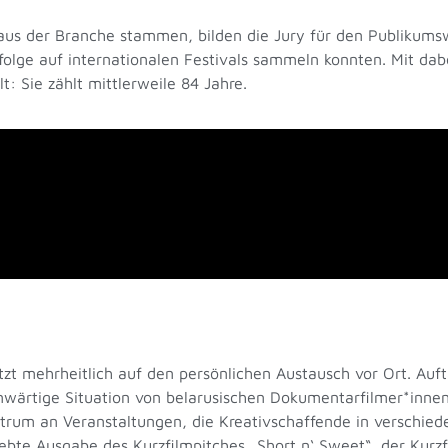
 aus der Branche stammen, bilden die Jury für den Publikum
olge auf internationalen Festivals sammeln konnten. Mit dab
: Sie zählt mittlerweile 84 Jahre.
zt mehrheitlich auf den persönlichen Austausch vor Ort. Auft
wärtige Situation von belarusischen Dokumentarfilmer*innen 
rum an Veranstaltungen, die Kreativschaffende in verschie
iebte Ausgabe des Kurzfilmpitches „Short n‘ Sweet“, der Kurz