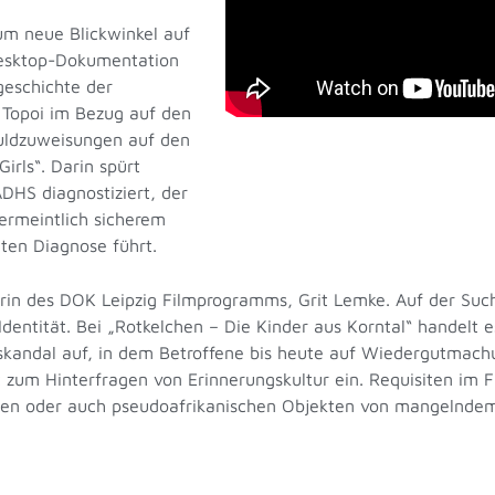
um neue Blickwinkel auf
 Desktop-Dokumentation
geschichte
der
 Topoi im Bezug auf den
uldzuweisungen auf den
irls“. Darin spürt
ADHS diagnostiziert, der
vermeintlich sicherem
ten Diagnose führt.
erin des DOK Leipzig Filmprogramms, Grit Lemke. Auf der Such
 Identität. Bei „Rotkelchen – Die Kinder aus Korntal“ handelt 
sskandal auf, in dem Betroffene bis heute auf Wiedergutmach
zum Hinterfragen von Erinnerungskultur ein. Requisiten im F
ischen oder auch pseudoafrikanischen Objekten von mangelnd