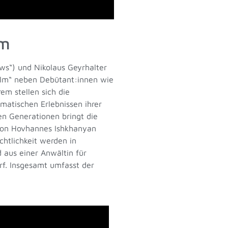
lm
ws“) und Nikolaus Geyrhalter
ilm
“
neben Debütant:innen wie
m stellen sich die
atischen Erlebnissen ihrer
en Generationen bringt die
von
Hovhannes Ishkhanyan
chtlichkeit werden in
 aus einer Anwältin für
f. Insgesamt umfasst der