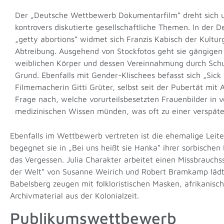
Der
„
Deutsche Wettbewerb Dokumentarfilm
“
dreht sich 
kontrovers diskutierte gesellschaftliche Themen. In der
„getty abortions“ widmet sich
Franzis Kabisch der Kultur
Abtreibung. Ausgehend von Stockfotos geht sie gängigen
weiblichen Körper und dessen Vereinnahmung durch Sch
Grund. Ebenfalls mit Gender-Klischees befasst sich „Sick G
Filmemacherin Gitti Grüter, selbst seit der Pubertät mit 
Frage nach, welche vorurteilsbesetzten Frauenbilder in 
medizinischen Wissen münden, was oft zu einer verspäte
Ebenfalls im Wettbewerb vertreten ist die ehemalige Leit
begegnet sie in „Bei uns heißt sie Hanka“ ihrer sorbischen
das Vergessen. Julia Charakter arbeitet einen Missbrauch
der Welt“ von
Susanne Weirich und Robert Bramkamp lädt 
Babelsberg zeugen mit
folkloristischen Masken, afrikan
Archivmaterial aus der Kolonialzeit.
Publikumswettbewerb