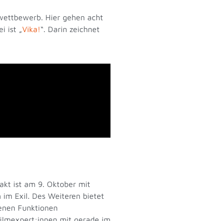
swettbewerb. Hier gehen acht
ei ist
„
Vika!
“
. Darin zeichnet
akt ist am 9. Oktober mit
im Exil. Des Weiteren bietet
denen Funktionen
filmexpert:innen mit gerade im