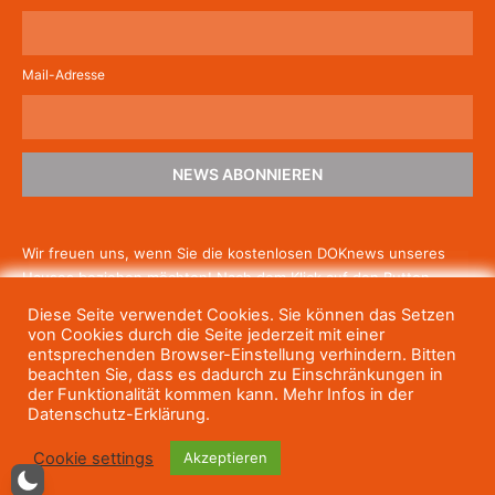
Mail-Adresse
NEWS ABONNIEREN
Wir freuen uns, wenn Sie die kostenlosen DOKnews unseres
Hauses beziehen möchten! Nach dem Klick auf den Button
schicken wir Ihnen eine E-Mail mit einem Link zur Bestätigung,
Diese Seite verwendet Cookies. Sie können das Setzen
um die Newsletter-Anmeldung abzuschließen. Wenn Sie unsere
von Cookies durch die Seite jederzeit mit einer
Gratis-News irgendwann nicht mehr erhalten wollen, können
entsprechenden Browser-Einstellung verhindern. Bitten
beachten Sie, dass es dadurch zu Einschränkungen in
Sie
sich jederzeit einfach wieder abmelden.
der Funktionalität kommen kann. Mehr Infos in der
Datenschutz-Erklärung.
Cookie settings
Akzeptieren
© Haus des Dokumentarfilms, 2023