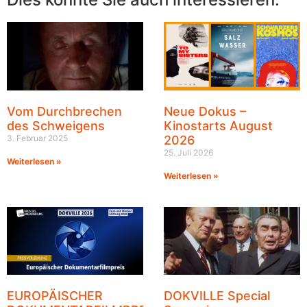
Vom Durchbrechen
Neue Dokus –
des Schweigens
Kinostarts August
3. Februar 2025
2026
25. Juli 2026
Weiterlesen »
Weiterlesen »
EUROPÄISCHER
DOKVILLE Special