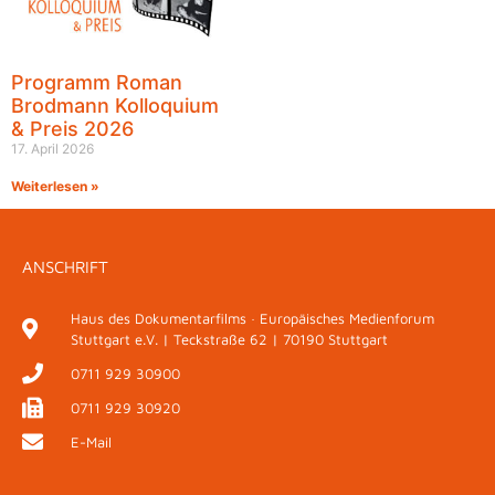
Programm Roman
Brodmann Kolloquium
& Preis 2026
17. April 2026
Weiterlesen »
ANSCHRIFT
Haus des Dokumentarfilms · Europäisches Medienforum
Stuttgart e.V. | Teckstraße 62 | 70190 Stuttgart
0711 929 30900
0711 929 30920
E-Mail