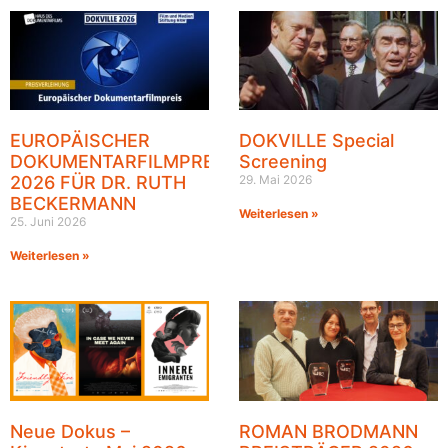
EUROPÄISCHER
DOKVILLE Special
DOKUMENTARFILMPREIS
Screening
2026 FÜR DR. RUTH
29. Mai 2026
BECKERMANN
Weiterlesen »
25. Juni 2026
Weiterlesen »
Neue Dokus –
ROMAN BRODMANN