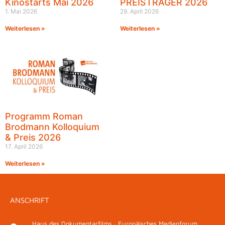
Kinostarts Mai 2026
PREISTRÄGER 2026
1. Mai 2026
29. April 2026
Weiterlesen »
Weiterlesen »
Programm Roman
Brodmann Kolloquium
& Preis 2026
17. April 2026
Weiterlesen »
ANSCHRIFT
Haus des Dokumentarfilms · Europäisches Medienforum