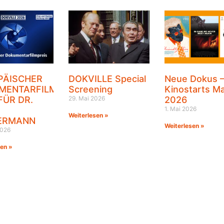
PÄISCHER
DOKVILLE Special
Neue Dokus 
MENTARFILMPREIS
Screening
Kinostarts Ma
FÜR DR.
29. Mai 2026
2026
1. Mai 2026
Weiterlesen »
ERMANN
Weiterlesen »
2026
sen »