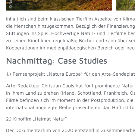
Inhaltlich sind beim klassischen Tierfilm Aspekte von Kl
die Menschen hinzugekommen. Bezüglich der Finanzierun
Stiftungen ins Spiel. Hochwertige Natur- und Tierfilme be
zu seinen Kinofilmen regelmäßig Bücher und kann über se
Kooperationen im medienpädagogischen Bereich oder neue
Nachmittag: Case Studies
1.) Fernsehprojekt „Natura Europa“ für den Arte-Sendepla
Arte-Redakteur Christian Cools hat fünf prominente Natur
in ihrem Land zu drehen (Irland, Schottland, Frankreich, 
Filme befinden sich im Moment in der Postproduktion; die 
international angelegte Reihe präsentieren. Jan Haft ist fü
2.) Kinofilm „Heimat Natur“
Der Dokumentarfilm von 2020 entstand in Zusammenarbeit