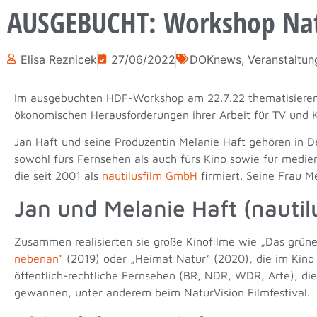
AUSGEBUCHT: Workshop Natu
Elisa Reznicek
27/06/2022
DOKnews
,
Veranstaltun
Im ausgebuchten HDF-Workshop am 22.7.22 thematisieren J
ökonomischen Herausforderungen ihrer Arbeit für TV und K
Jan Haft und seine Produzentin Melanie Haft gehören in De
sowohl fürs Fernsehen als auch fürs Kino sowie für medie
die seit 2001 als
nautilusfilm GmbH
firmiert. Seine Frau Me
Jan und Melanie Haft (nautilu
Zusammen realisierten sie große Kinofilme wie „Das grün
nebenan“
(2019) oder „Heimat Natur“ (2020), die im Kino 
öffentlich-rechtliche Fernsehen (BR, NDR, WDR, Arte), die
gewannen, unter anderem beim NaturVision Filmfestival.