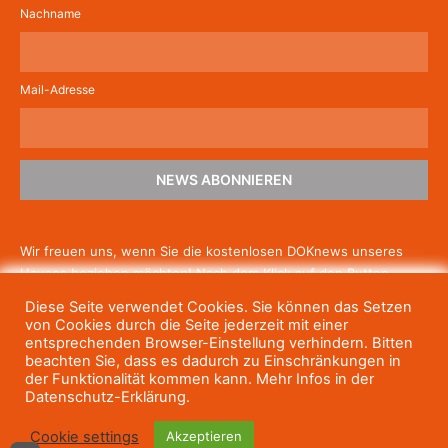
Nachname
Mail-Adresse
NEWS ABONNIEREN
Wir freuen uns, wenn Sie die kostenlosen DOKnews unseres
Hauses beziehen möchten! Nach dem Klick auf den Button
schicken wir Ihnen eine E-Mail mit einem Link zur Bestätigung,
Diese Seite verwendet Cookies. Sie können das Setzen
um die Newsletter-Anmeldung abzuschließen. Wenn Sie unsere
von Cookies durch die Seite jederzeit mit einer
Gratis-News irgendwann nicht mehr erhalten wollen, können
entsprechenden Browser-Einstellung verhindern. Bitten
beachten Sie, dass es dadurch zu Einschränkungen in
Sie
sich jederzeit einfach wieder abmelden.
der Funktionalität kommen kann. Mehr Infos in der
Datenschutz-Erklärung.
Cookie settings
Akzeptieren