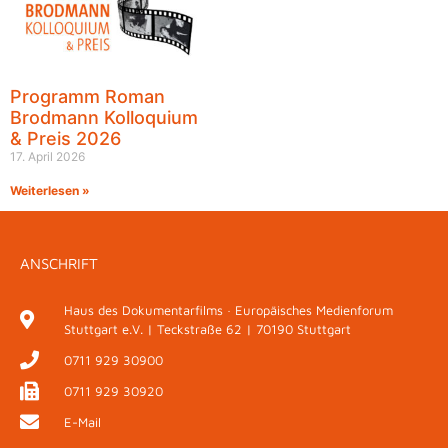
Programm Roman
Brodmann Kolloquium
& Preis 2026
17. April 2026
Weiterlesen »
ANSCHRIFT
Haus des Dokumentarfilms · Europäisches Medienforum
Stuttgart e.V. | Teckstraße 62 | 70190 Stuttgart
0711 929 30900
0711 929 30920
E-Mail