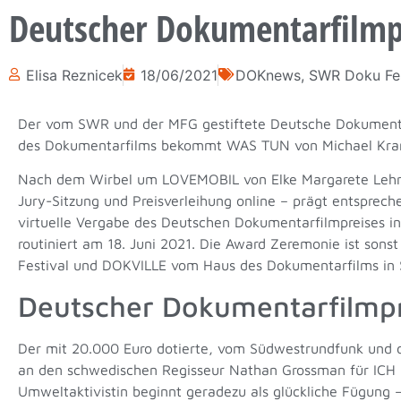
Deutscher Dokumentarfilmpr
Elisa Reznicek
18/06/2021
DOKnews
,
SWR Doku Fes
Der vom SWR und der MFG gestiftete Deutsche Dokumenta
des Dokumentarfilms bekommt WAS TUN von Michael Kranz.
Nach dem Wirbel um LOVEMOBIL von Elke Margarete Lehre
Jury-Sitzung und Preisverleihung online – prägt entspre
virtuelle Vergabe des Deutschen Dokumentarfilmpreises i
routiniert am 18. Juni 2021. Die Award Zeremonie ist sons
Festival und DOKVILLE vom Haus des Dokumentarfilms in S
Deutscher Dokumentarfilmpr
Der mit 20.000 Euro dotierte, vom Südwestrundfunk und 
an den schwedischen Regisseur Nathan Grossman für ICH BI
Umweltaktivistin beginnt geradezu als glückliche Fügung