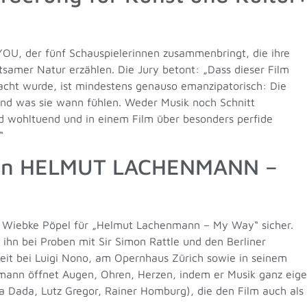
YOU, der fünf Schauspielerinnen zusammenbringt, die ihre
tsamer Natur erzählen. Die Jury betont: „Dass dieser Film
acht wurde, ist mindestens genauso emanzipatorisch: Die
und was sie wann fühlen. Weder Musik noch Schnitt
nd wohltuend und in einem Film über besonders perfide
“
 an HELMUT LACHENMANN –
t Wiebke Pöpel für „Helmut Lachenmann – My Way“ sicher.
ihn bei Proben mit Sir Simon Rattle und den Berliner
zeit bei Luigi Nono, am Opernhaus Zürich sowie in seinem
nn öffnet Augen, Ohren, Herzen, indem er Musik ganz eigen
la Dada, Lutz Gregor, Rainer Homburg), die den Film auch als