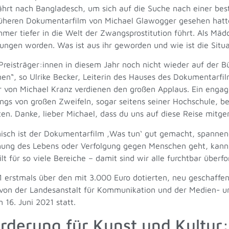
fährt nach Bangladesch, um sich auf die Suche nach einer be
üheren Dokumentarfilm von Michael Glawogger gesehen hatte. 
mer tiefer in die Welt der Zwangsprostitution führt. Als Mä
ungen worden. Was ist aus ihr geworden und wie ist die Sit
e Preisträger:innen in diesem Jahr noch nicht wieder auf der
n“, so Ulrike Becker, Leiterin des Hauses des Dokumentarfil
r von Michael Kranz verdienen den großen Applaus. Ein enga
gs von großen Zweifeln, sogar seitens seiner Hochschule, beg
lten. Danke, lieber Michael, dass du uns auf diese Reise mit
lmisch ist der Dokumentarfilm ‚Was tun‘ gut gemacht, spann
hung des Lebens oder Verfolgung gegen Menschen geht, kann
lt für so viele Bereiche – damit sind wir alle furchtbar überfor
erstmals über den mit 3.000 Euro dotierten, neu geschaffe
 von der Landesanstalt für Kommunikation und der Medien- u
 16. Juni 2021 statt.
örderung für Kunst und Kultur