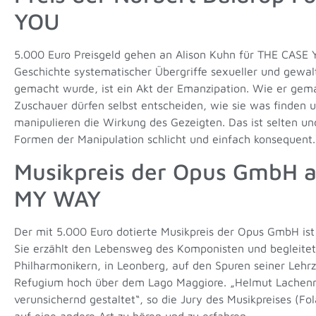
YOU
5.000 Euro Preisgeld gehen an Alison Kuhn für THE CASE 
Geschichte systematischer Übergriffe sexueller und gewal
gemacht wurde, ist ein Akt der Emanzipation. Wie er gem
Zuschauer dürfen selbst entscheiden, wie sie was finden 
manipulieren die Wirkung des Gezeigten. Das ist selten u
Formen der Manipulation schlicht und einfach konsequent.
Musikpreis der Opus GmbH
MY WAY
Der mit 5.000 Euro dotierte Musikpreis der Opus GmbH is
Sie erzählt den Lebensweg des Komponisten und begleitet 
Philharmonikern, in Leonberg, auf den Spuren seiner Lehr
Refugium hoch über dem Lago Maggiore. „Helmut Lachenma
verunsichernd gestaltet“, so die Jury des Musikpreises (Fo
auf eine andere Art zu hören und zu erfahren.