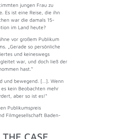
stimmten jungen Frau zu
Es ist eine Reise, die ihn
dchen war die damals 15-
uation im Land heute?
 Bühne vor großem Publikum
ms. „Gerade so persönliche
giertes und keineswegs
leitet war, und doch ließ der
genommen hast.“
end und bewegend. […]. Wenn
 es kein Beobachten mehr
dert, aber so ist es!“
nen Publikumspreis
nd Filmgesellschaft Baden-
: THE CASE