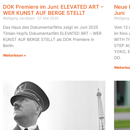
DOK Premiere im Juni: ELEVATED ART –
Neue D
WER KUNST AUF BERGE STELLT
Juni
Wolfgang Jacobsen
27. Mai 2025
Wolfgang
Das Haus des Dokumentarfilms zeigt im Juni 2025
Vom 12.
Timian Hopfs Dokumentarfilm ELEVATED ART – WER
im Kin
KUNST AUF BERGE STELLT als DOK Premiere in
WITH T
Berlin.
STEP A
YOKO, 
Weiterlesen »
GO.
Weiterle