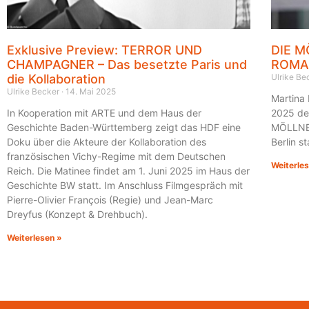
Exklusive Preview: TERROR UND
DIE M
CHAMPAGNER – Das besetzte Paris und
ROMA
die Kollaboration
Ulrike B
Ulrike Becker
14. Mai 2025
Martina
In Kooperation mit ARTE und dem Haus der
2025 de
Geschichte Baden-Württemberg zeigt das HDF eine
MÖLLNER
Doku über die Akteure der Kollaboration des
Berlin st
französischen Vichy-Regime mit dem Deutschen
Weiterle
Reich. Die Matinee findet am 1. Juni 2025 im Haus der
Geschichte BW statt. Im Anschluss Filmgespräch mit
Pierre-Olivier François (Regie) und Jean-Marc
Dreyfus (Konzept & Drehbuch).
Weiterlesen »