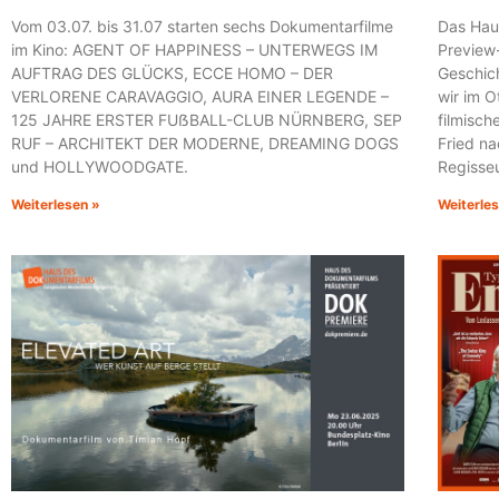
Vom 03.07. bis 31.07 starten sechs Dokumentarfilme
Das Hau
im Kino: AGENT OF HAPPINESS – UNTERWEGS IM
Preview
AUFTRAG DES GLÜCKS, ECCE HOMO – DER
Geschich
VERLORENE CARAVAGGIO, AURA EINER LEGENDE –
wir im O
125 JAHRE ERSTER FUẞBALL-CLUB NÜRNBERG, SEP
filmisch
RUF – ARCHITEKT DER MODERNE, DREAMING DOGS
Fried n
und HOLLYWOODGATE.
Regisseu
Weiterlesen »
Weiterle