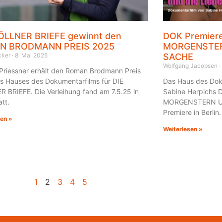
ÖLLNER BRIEFE gewinnt den
DOK Premier
N BRODMANN PREIS 2025
MORGENSTERN
ecker
8. Mai 2025
SACHE
Wolfgang Jacobsen
 Priessner erhält den Roman Brodmann Preis
s Hauses des Dokumentarfilms für DIE
Das Haus des Dok
 BRIEFE. Die Verleihung fand am 7.5.25 in
Sabine Herpichs 
att.
MORGENSTERN UN
Premiere in Berlin.
sen »
Weiterlesen »
1
2
3
4
5