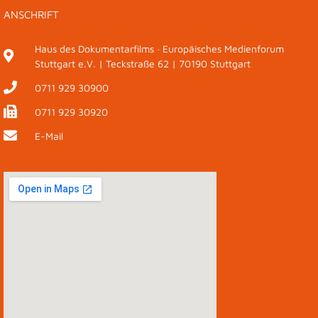
ANSCHRIFT
Haus des Dokumentarfilms · Europäisches Medienforum
Stuttgart e.V. | Teckstraße 62 | 70190 Stuttgart
0711 929 30900
0711 929 30920
E-Mail