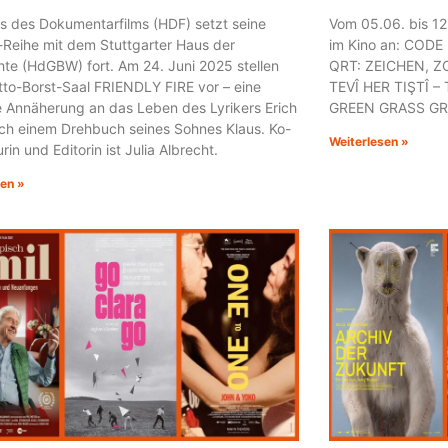
s des Dokumentarfilms (HDF) setzt seine
Vom 05.06. bis 12
-Reihe mit dem Stuttgarter Haus der
im Kino an: CODE
te (HdGBW) fort. Am 24. Juni 2025 stellen
QRT: ZEICHEN, Z
tto-Borst-Saal FRIENDLY FIRE vor – eine
TEVÎ HER TIŞTÎ 
e Annäherung an das Leben des Lyrikers Erich
GREEN GRASS GR
ach einem Drehbuch seines Sohnes Klaus. Ko-
Weiterlesen »
rin und Editorin ist Julia Albrecht.
sen »