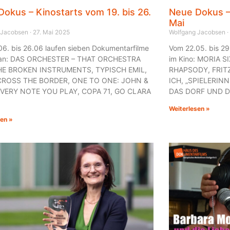
okus – Kinostarts vom 19. bis 26.
Neue Dokus – 
Mai
 Jacobsen
27. Mai 2025
Wolfgang Jacobsen
06. bis 26.06 laufen sieben Dokumentarfilme
Vom 22.05. bis 29
o an: DAS ORCHESTER – THAT ORCHESTRA
im Kino: MORIA S
HE BROKEN INSTRUMENTS, TYPISCH EMIL,
RHAPSODY, FRIT
CROSS THE BORDER, ONE TO ONE: JOHN &
ICH, „SPIELERIN
EVERY NOTE YOU PLAY, COPA 71, GO CLARA
DAS DORF UND D
Weiterlesen »
sen »