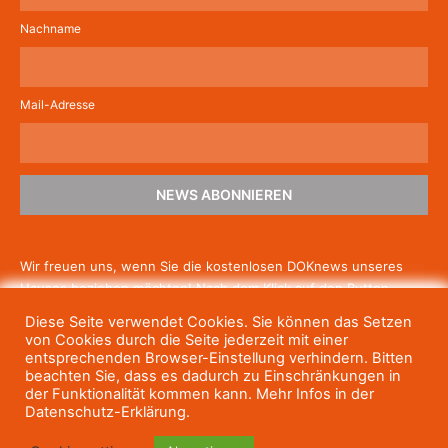
Nachname
Mail-Adresse
NEWS ABONNIEREN
Wir freuen uns, wenn Sie die kostenlosen DOKnews unseres
Hauses beziehen möchten! Nach dem Klick auf den Button
schicken wir Ihnen eine E-Mail mit einem Link zur Bestätigung,
Diese Seite verwendet Cookies. Sie können das Setzen
um die Newsletter-Anmeldung abzuschließen. Wenn Sie unsere
von Cookies durch die Seite jederzeit mit einer
Gratis-News irgendwann nicht mehr erhalten wollen, können
entsprechenden Browser-Einstellung verhindern. Bitten
beachten Sie, dass es dadurch zu Einschränkungen in
Sie
sich jederzeit einfach wieder abmelden.
der Funktionalität kommen kann. Mehr Infos in der
Datenschutz-Erklärung.