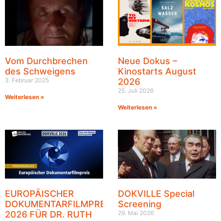
Vom Durchbrechen
Neue Dokus –
des Schweigens
Kinostarts August
3. Februar 2025
2026
25. Juli 2026
Weiterlesen »
Weiterlesen »
EUROPÄISCHER
DOKVILLE Special
DOKUMENTARFILMPREIS
Screening
2026 FÜR DR. RUTH
29. Mai 2026