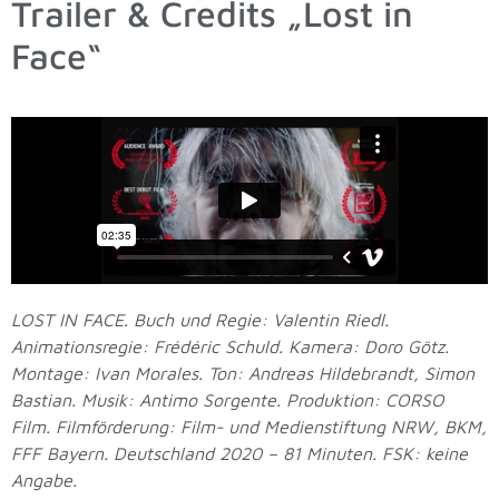
Trailer & Credits „Lost in
Face“
LOST IN FACE. Buch und Regie: Valentin Riedl.
Animationsregie: Frédéric Schuld. Kamera: Doro Götz.
Montage: Ivan Morales. Ton: Andreas Hildebrandt, Simon
Bastian. Musik: Antimo Sorgente. Produktion: CORSO
Film. Filmförderung: Film- und Medienstiftung NRW, BKM,
FFF Bayern. Deutschland 2020 – 81 Minuten. FSK: keine
Angabe.