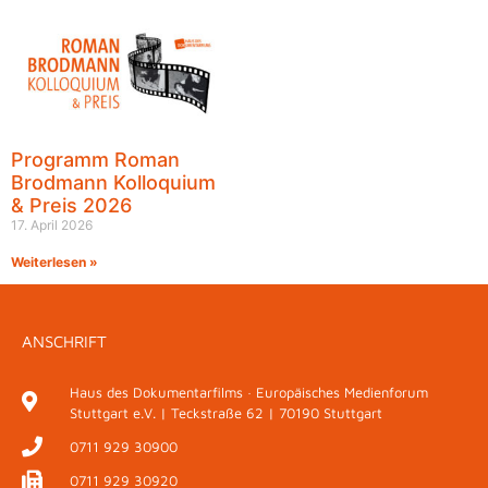
Programm Roman
Brodmann Kolloquium
& Preis 2026
17. April 2026
Weiterlesen »
ANSCHRIFT
Haus des Dokumentarfilms · Europäisches Medienforum
Stuttgart e.V. | Teckstraße 62 | 70190 Stuttgart
0711 929 30900
0711 929 30920