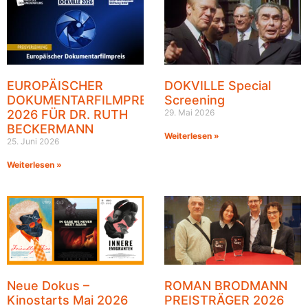
EUROPÄISCHER
DOKVILLE Special
DOKUMENTARFILMPREIS
Screening
2026 FÜR DR. RUTH
29. Mai 2026
BECKERMANN
Weiterlesen »
25. Juni 2026
Weiterlesen »
Neue Dokus –
ROMAN BRODMANN
Kinostarts Mai 2026
PREISTRÄGER 2026