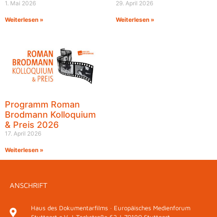
1. Mai 2026
29. April 2026
Weiterlesen »
Weiterlesen »
Programm Roman
Brodmann Kolloquium
& Preis 2026
17. April 2026
Weiterlesen »
ANSCHRIFT
Haus des Dokumentarfilms · Europäisches Medienforum