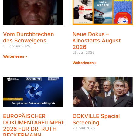
Vom Durchbrechen
Neue Dokus –
des Schweigens
Kinostarts August
3. Februar 2025
2026
25. Juli 2026
Weiterlesen »
Weiterlesen »
EUROPÄISCHER
DOKVILLE Special
DOKUMENTARFILMPREIS
Screening
2026 FÜR DR. RUTH
29. Mai 2026
BECKERMANN