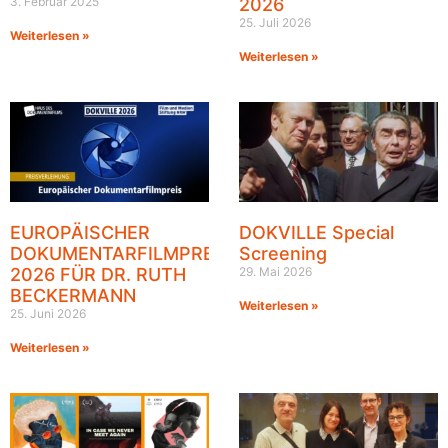
3. Februar 2025
2026
25. Juli 2026
Weiterlesen »
Weiterlesen »
EUROPÄISCHER
DOKVILLE Special
DOKUMENTARFILMPREIS
Screening
2026 FÜR DR. RUTH
29. Mai 2026
BECKERMANN
Weiterlesen »
25. Juni 2026
Weiterlesen »