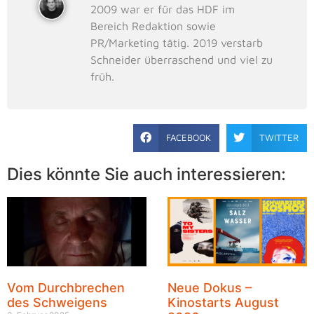
2009 war er für das HDF im
Bereich Redaktion sowie
PR/Marketing tätig. 2019 verstarb
Schneider überraschend und viel zu
früh.
FACEBOOK
TWITTER
Dies könnte Sie auch interessieren:
Vom Durchbrechen
Neue Dokus –
des Schweigens
Kinostarts August