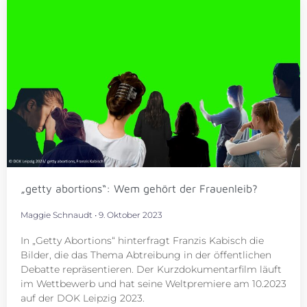
„getty abortions“: Wem gehört der Frauenleib?
Maggie Schnaudt
9. Oktober 2023
In „Getty Abortions“ hinterfragt Franzis Kabisch die
Bilder, die das Thema Abtreibung in der öffentlichen
Debatte repräsentieren. Der Kurzdokumentarfilm läuft
im Wettbewerb und hat seine Weltpremiere am 10.2023
auf der DOK Leipzig 2023.