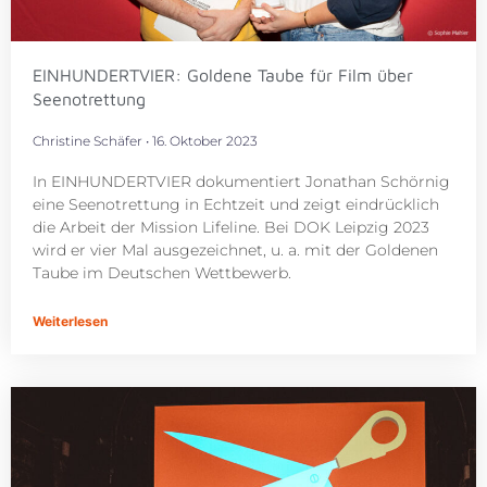
EINHUNDERTVIER: Goldene Taube für Film über
Seenotrettung
Christine Schäfer
16. Oktober 2023
In EINHUNDERTVIER dokumentiert Jonathan Schörnig
eine Seenotrettung in Echtzeit und zeigt eindrücklich
die Arbeit der Mission Lifeline. Bei DOK Leipzig 2023
wird er vier Mal ausgezeichnet, u. a. mit der Goldenen
Taube im Deutschen Wettbewerb.
Weiterlesen