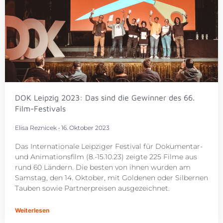
DOK Leipzig 2023: Das sind die Gewinner des 66.
Film-Festivals
Elisa Reznicek
16. Oktober 2023
Das Internationale Leipziger Festival für Dokumentar-
und Animationsfilm (8.-15.10.23) zeigte 225 Filme aus
rund 60 Ländern. Die besten von ihnen wurden am
Samstag, den 14. Oktober, mit Goldenen oder Silbernen
Tauben sowie Partnerpreisen ausgezeichnet.
Weiterlesen