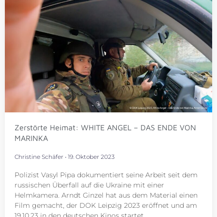
Zerstörte Heimat: WHITE ANGEL – DAS ENDE VON
MARINKA
Christine Schäfer
19. Oktober 2023
Polizist Vasyl Pipa dokumentiert seine Arbeit seit dem
russischen Überfall auf die Ukraine mit einer
Helmkamera. Arndt Ginzel hat aus dem Material einen
Film gemacht, der DOK Leipzig 2023 eröffnet und am
19.10.23 in den deutschen Kinos startet.