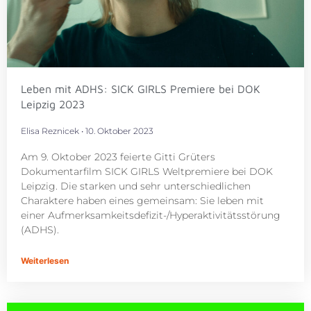
Leben mit ADHS: SICK GIRLS Premiere bei DOK
Leipzig 2023
Elisa Reznicek
10. Oktober 2023
Am 9. Oktober 2023 feierte Gitti Grüters
Dokumentarfilm SICK GIRLS Weltpremiere bei DOK
Leipzig. Die starken und sehr unterschiedlichen
Charaktere haben eines gemeinsam: Sie leben mit
einer Aufmerksamkeitsdefizit-/Hyperaktivitätsstörung
(ADHS).
Weiterlesen