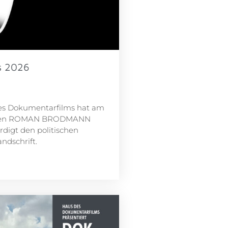
s 2026
es Dokumentarfilms hat am
jährigen ROMAN BRODMANN
digt den politischen
ndschrift.