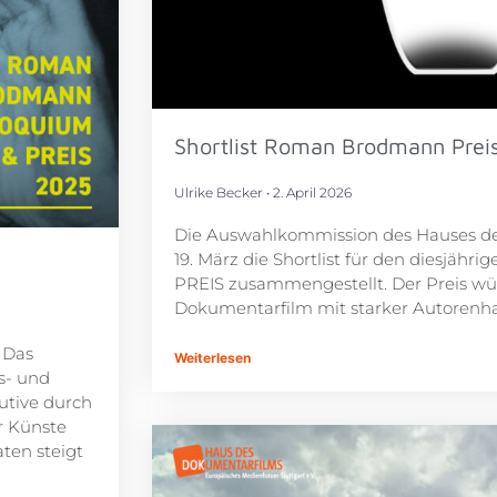
Shortlist Roman Brodmann Prei
Ulrike Becker
2. April 2026
Die Auswahlkommission des Hauses d
19. März die Shortlist für den dies
PREIS zusammengestellt. Der Preis wür
Dokumentarfilm mit starker Autorenha
 Das
Weiterlesen
s- und
utive durch
r Künste
aten steigt