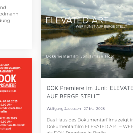
und
Brodmann
ldung
DOK Premiere im Juni: ELEVA
AUF BERGE STELLT
Wolfgang Jacobsen
27. Mai 2025
Das Haus des Dokumentarfilms zeigt i
Dokumentarfilm ELEVATED ART – WE
als DOK Premiere in Berlin.