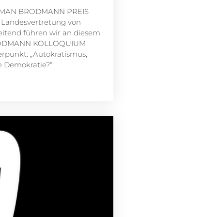
 ROMAN BRODMANN PREIS
er Landesvertretung von
eitend führen wir an diesem
BRODMANN KOLLOQUIUM
erpunkt: „Autokratismus,
ie Demokratie?“