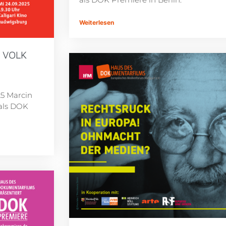
Weiterlesen
 VOLK
5 Marcin
als DOK