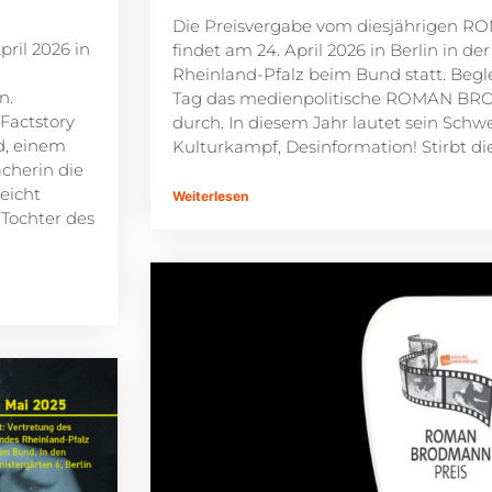
Die Preisvergabe vom diesjährigen
ril 2026 in
findet am 24. April 2026 in Berlin in d
Rheinland-Pfalz beim Bund statt. Begl
n.
Tag das medienpolitische ROMAN 
Factstory
durch. In diesem Jahr lautet sein Schw
, einem
Kulturkampf, Desinformation! Stirbt d
cherin die
eicht
Weiterlesen
Tochter des