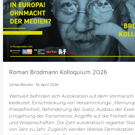
Roman Brodmann Kolloquium 2026
Ulrike Becker
16. April 2026
Weltweit befinden sich Autokratien auf dem Vormarsch.
bedeutet: Einschränkung von Versammlungs-, Meinung
Pressefreiheit, Behinderung der Justiz, Ausbau der Exek
Umgehung der Parlamente, Angriffe auf die Freiheit de
und Wissenschaften. Die Zahl autokratisch regierter Sta
von Jahr zu Jahr. Zugleich werden liberale Demokratien