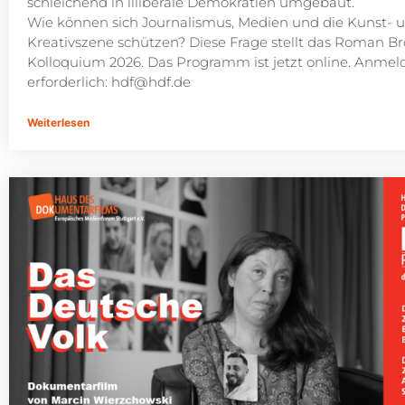
schleichend in illiberale Demokratien umgebaut.
Wie können sich Journalismus, Medien und die Kunst- 
Kreativszene schützen? Diese Frage stellt das Roman 
Kolloquium 2026. Das Programm ist jetzt online. Anme
erforderlich:
hdf@hdf.de
Weiterlesen