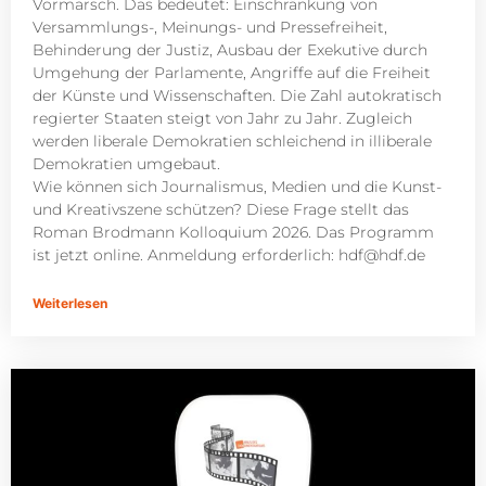
Vormarsch. Das bedeutet: Einschränkung von
Versammlungs-, Meinungs- und Pressefreiheit,
Behinderung der Justiz, Ausbau der Exekutive durch
Umgehung der Parlamente, Angriffe auf die Freiheit
der Künste und Wissenschaften. Die Zahl autokratisch
regierter Staaten steigt von Jahr zu Jahr. Zugleich
werden liberale Demokratien schleichend in illiberale
Demokratien umgebaut.
Wie können sich Journalismus, Medien und die Kunst-
und Kreativszene schützen? Diese Frage stellt das
Roman Brodmann Kolloquium 2026. Das Programm
ist jetzt online. Anmeldung erforderlich:
hdf@hdf.de
Weiterlesen