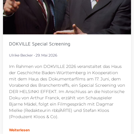
DOKVILLE Special Screening
Ulrike Becker
29. Mai 2026
Im Rahmen von DOKVILLE 2026 veranstaltet das Haus
der Geschichte Baden-Württemberg in Kooperation
mit dem Haus des Dokumentarfilms am 17. Juni, dem
Vorabend des Branchentreffs, ein Special Screening von
DER HELSINKI EFFEKT. Im Anschluss an die historische
Doku von Arthur Franck, erzählt von Schauspieler
Bjarne Mädel, folgt ein Filmgespräch mit Dagmar
Mielke (Redakteurin rbb/ARTE) und Stefan Kloos
(Produzent Kloos & Co).
Weiterlesen