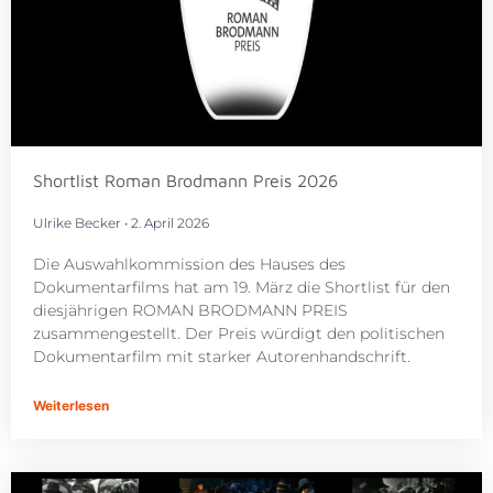
Shortlist Roman Brodmann Preis 2026
Ulrike Becker
2. April 2026
Die Auswahlkommission des Hauses des
Dokumentarfilms hat am 19. März die Shortlist für den
diesjährigen ROMAN BRODMANN PREIS
zusammengestellt. Der Preis würdigt den politischen
Dokumentarfilm mit starker Autorenhandschrift.
Weiterlesen