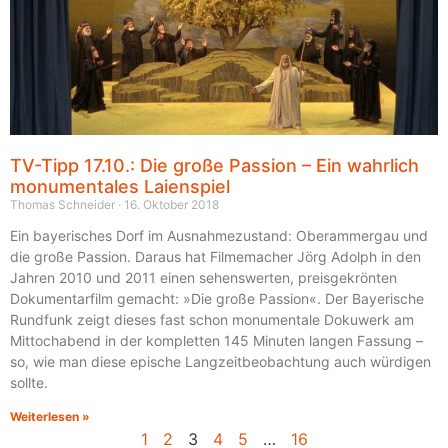
TV-Tipp 17.10.: Die große Passion – Ein wahrlich
monumentales Laienspiel
Thomas Schneider
16. Oktober 2018
Ein bayerisches Dorf im Ausnahmezustand: Oberammergau und
die große Passion. Daraus hat Filmemacher Jörg Adolph in den
Jahren 2010 und 2011 einen sehenswerten, preisgekrönten
Dokumentarfilm gemacht: »Die große Passion«. Der Bayerische
Rundfunk zeigt dieses fast schon monumentale Dokuwerk am
Mittochabend in der kompletten 145 Minuten langen Fassung –
so, wie man diese epische Langzeitbeobachtung auch würdigen
sollte.
Weiterlesen »
1
2
3
4
5
…
16