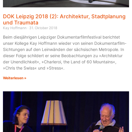
DOK Leipzig 2018 (2): Architektur, Stadtplanung
und Traumata
Kay Hoffmann
31. Oktober 2018
Beim diesjährigen Leipziger Dokumentarfilmfestival berichtet
unser Kollege Kay Hoffmann wieder von seinen Dokumentarfilm-
Sichtungen auf den Leinwänden der sächsischen Metropole. In
dieser Folge schildert er seine Beobachtungen zu »Architektur
der Unendlichkeit«, »Charleroi, the Land of 60 Mountains«,
»Chris the Swiss« und »Stress«.
Weiterlesen »