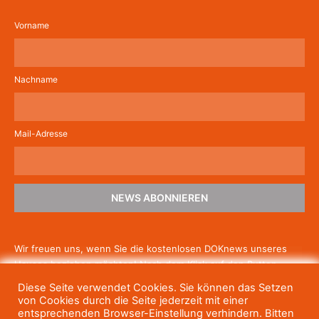
Vorname
Nachname
Mail-Adresse
NEWS ABONNIEREN
Wir freuen uns, wenn Sie die kostenlosen DOKnews unseres
Hauses beziehen möchten! Nach dem Klick auf den Button
schicken wir Ihnen eine E-Mail mit einem Link zur Bestätigung,
Diese Seite verwendet Cookies. Sie können das Setzen
um die Newsletter-Anmeldung abzuschließen. Wenn Sie unsere
von Cookies durch die Seite jederzeit mit einer
Gratis-News irgendwann nicht mehr erhalten wollen, können
entsprechenden Browser-Einstellung verhindern. Bitten