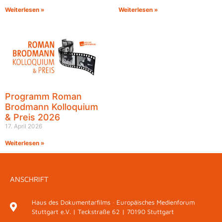
Weiterlesen »
Weiterlesen »
Programm Roman
Brodmann Kolloquium
& Preis 2026
17. April 2026
Weiterlesen »
ANSCHRIFT
Haus des Dokumentarfilms · Europäisches Medienforum
Stuttgart e.V. | Teckstraße 62 | 70190 Stuttgart