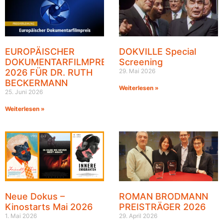
EUROPÄISCHER
DOKVILLE Special
DOKUMENTARFILMPREIS
Screening
2026 FÜR DR. RUTH
29. Mai 2026
BECKERMANN
Weiterlesen »
25. Juni 2026
Weiterlesen »
Neue Dokus –
ROMAN BRODMANN
Kinostarts Mai 2026
PREISTRÄGER 2026
1. Mai 2026
29. April 2026