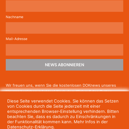
Nachname
Mail-Adresse
NEWS ABONNIEREN
Wir freuen uns, wenn Sie die kostenlosen DOKnews unseres
Hauses beziehen möchten! Nach dem Klick auf den Button
schicken wir Ihnen eine E-Mail mit einem Link zur Bestätigung,
Diese Seite verwendet Cookies. Sie können das Setzen
um die Newsletter-Anmeldung abzuschließen. Wenn Sie unsere
von Cookies durch die Seite jederzeit mit einer
Gratis-News irgendwann nicht mehr erhalten wollen, können
entsprechenden Browser-Einstellung verhindern. Bitten
beachten Sie, dass es dadurch zu Einschränkungen in
Sie
sich jederzeit einfach wieder abmelden.
der Funktionalität kommen kann. Mehr Infos in der
Datenschutz-Erklärung.