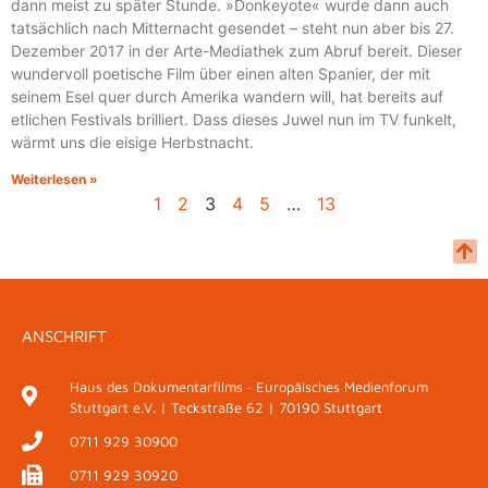
dann meist zu später Stunde. »Donkeyote« wurde dann auch
tatsächlich nach Mitternacht gesendet – steht nun aber bis 27.
Dezember 2017 in der Arte-Mediathek zum Abruf bereit. Dieser
wundervoll poetische Film über einen alten Spanier, der mit
seinem Esel quer durch Amerika wandern will, hat bereits auf
etlichen Festivals brilliert. Dass dieses Juwel nun im TV funkelt,
wärmt uns die eisige Herbstnacht.
Weiterlesen »
1
2
3
4
5
…
13
ANSCHRIFT
Haus des Dokumentarfilms · Europäisches Medienforum
Stuttgart e.V. | Teckstraße 62 | 70190 Stuttgart
0711 929 30900
0711 929 30920