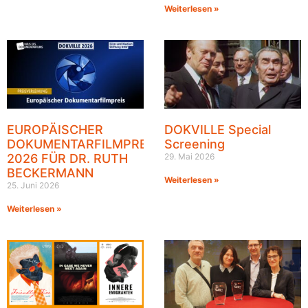
Weiterlesen »
EUROPÄISCHER
DOKVILLE Special
DOKUMENTARFILMPREIS
Screening
2026 FÜR DR. RUTH
29. Mai 2026
BECKERMANN
Weiterlesen »
25. Juni 2026
Weiterlesen »