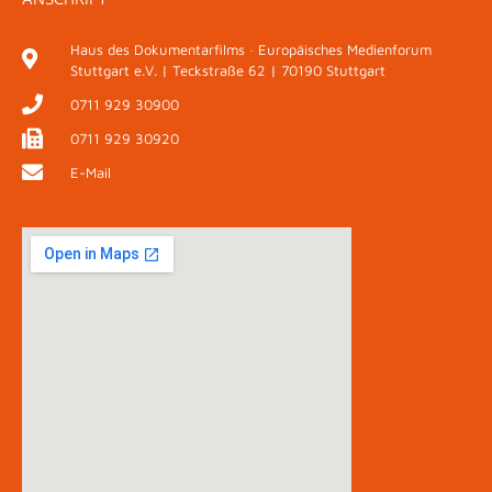
Haus des Dokumentarfilms · Europäisches Medienforum
Stuttgart e.V. | Teckstraße 62 | 70190 Stuttgart
0711 929 30900
0711 929 30920
E-Mail