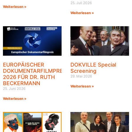
25. Juli 2026
Weiterlesen »
Weiterlesen »
EUROPÄISCHER
DOKVILLE Special
DOKUMENTARFILMPREIS
Screening
2026 FÜR DR. RUTH
29. Mai 2026
BECKERMANN
Weiterlesen »
25. Juni 2026
Weiterlesen »