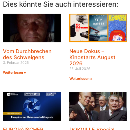
Dies könnte Sie auch interessieren:
Vom Durchbrechen
Neue Dokus –
des Schweigens
Kinostarts August
3. Februar 2025
2026
25. Juli 2026
Weiterlesen »
Weiterlesen »
EUROPÄISCHER
DOKVILLE Special