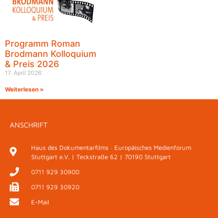
Programm Roman
Brodmann Kolloquium
& Preis 2026
17. April 2026
Weiterlesen »
ANSCHRIFT
Haus des Dokumentarfilms · Europäisches Medienforum
Stuttgart e.V. | Teckstraße 62 | 70190 Stuttgart
0711 929 30900
0711 929 30920
E-Mail