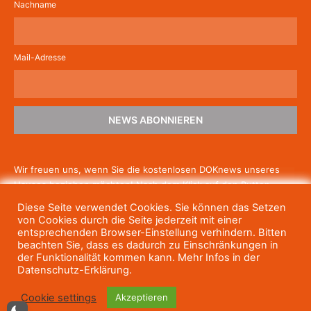
Nachname
Mail-Adresse
NEWS ABONNIEREN
Wir freuen uns, wenn Sie die kostenlosen DOKnews unseres
Hauses beziehen möchten! Nach dem Klick auf den Button
schicken wir Ihnen eine E-Mail mit einem Link zur Bestätigung,
Diese Seite verwendet Cookies. Sie können das Setzen
um die Newsletter-Anmeldung abzuschließen. Wenn Sie unsere
von Cookies durch die Seite jederzeit mit einer
Gratis-News irgendwann nicht mehr erhalten wollen, können
entsprechenden Browser-Einstellung verhindern. Bitten
beachten Sie, dass es dadurch zu Einschränkungen in
Sie
sich jederzeit einfach wieder abmelden.
der Funktionalität kommen kann. Mehr Infos in der
Datenschutz-Erklärung.
Cookie settings
Akzeptieren