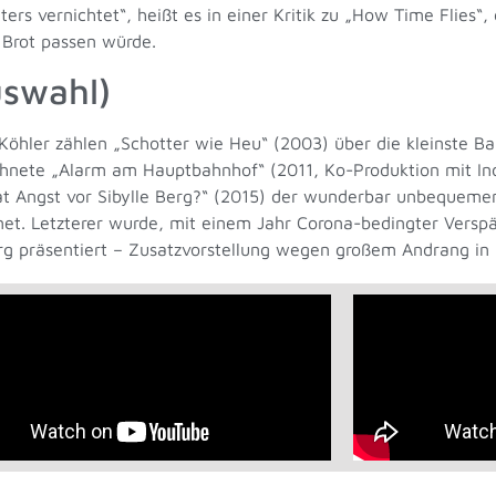
ters vernichtet“, heißt es in einer Kritik zu „How Time Flies“
 Brot passen würde.
uswahl)
öhler zählen „Schotter wie Heu“ (2003) über die kleinste B
chnete „Alarm am Hauptbahnhof“ (2011, Ko-Produktion mit In
 hat Angst vor Sibylle Berg?“ (2015) der wunderbar unbequem
snet. Letzterer wurde, mit einem Jahr Corona-bedingter Versp
g präsentiert – Zusatzvorstellung wegen großem Andrang in S