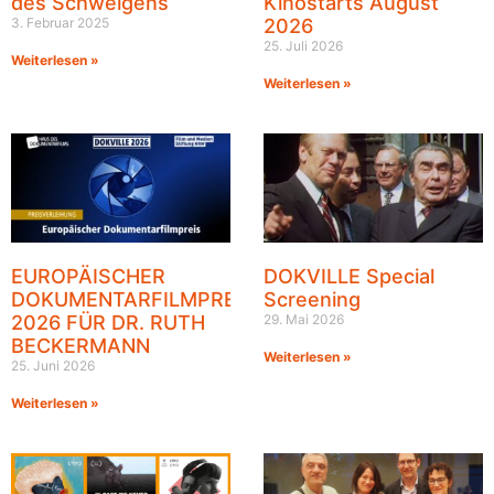
des Schweigens
Kinostarts August
3. Februar 2025
2026
25. Juli 2026
Weiterlesen »
Weiterlesen »
EUROPÄISCHER
DOKVILLE Special
DOKUMENTARFILMPREIS
Screening
2026 FÜR DR. RUTH
29. Mai 2026
BECKERMANN
Weiterlesen »
25. Juni 2026
Weiterlesen »