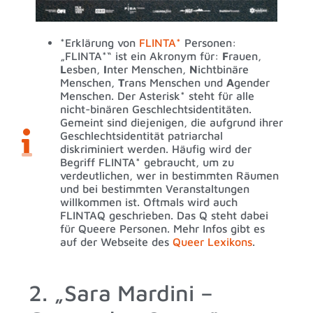
*Erklärung von
FLINTA*
Personen:
„FLINTA*“ ist ein Akronym für:
F
rauen,
L
esben,
I
nter Menschen,
N
ichtbinäre
Menschen,
T
rans Menschen und
A
gender
Menschen. Der Asterisk* steht für alle
nicht-binären Geschlechtsidentitäten.
Gemeint sind diejenigen, die aufgrund ihrer
Geschlechtsidentität patriarchal
diskriminiert werden. Häufig wird der
Begriff FLINTA* gebraucht, um zu
verdeutlichen, wer in bestimmten Räumen
und bei bestimmten Veranstaltungen
willkommen ist. Oftmals wird auch
FLINTAQ geschrieben. Das Q steht dabei
für Queere Personen. Mehr Infos gibt es
auf der Webseite des
Queer Lexikons
.
2. „Sara Mardini –