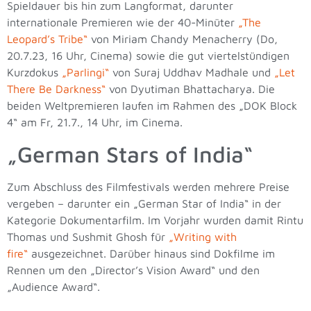
Spieldauer bis hin zum Langformat, darunter
internationale Premieren wie der 40-Minüter
„The
Leopard’s Tribe“
von Miriam Chandy Menacherry (Do,
20.7.23, 16 Uhr, Cinema) sowie die gut viertelstündigen
Kurzdokus
„Parlingi“
von Suraj Uddhav Madhale und
„Let
There Be Darkness“
von Dyutiman Bhattacharya. Die
beiden Weltpremieren laufen im Rahmen des „DOK Block
4“ am Fr, 21.7., 14 Uhr, im Cinema.
„German Stars of India“
Zum Abschluss des Filmfestivals werden mehrere Preise
vergeben – darunter ein „German Star of India“ in der
Kategorie Dokumentarfilm. Im Vorjahr wurden damit Rintu
Thomas und Sushmit Ghosh für
„Writing with
fire“
ausgezeichnet. Darüber hinaus sind Dokfilme im
Rennen um den „Director’s Vision Award“ und den
„Audience Award“.