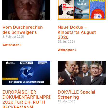
Vom Durchbrechen
Neue Dokus –
des Schweigens
Kinostarts August
3. Februar 2025
2026
25. Juli 2026
Weiterlesen »
Weiterlesen »
EUROPÄISCHER
DOKVILLE Special
DOKUMENTARFILMPREIS
Screening
2026 FÜR DR. RUTH
29. Mai 2026
BECKERMANN