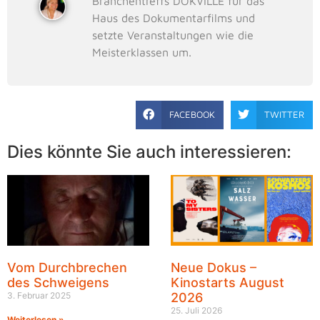
Branchentreffs DOKVILLE für das
Haus des Dokumentarfilms und
setzte Veranstaltungen wie die
Meisterklassen um.
FACEBOOK
TWITTER
Dies könnte Sie auch interessieren:
Vom Durchbrechen
Neue Dokus –
des Schweigens
Kinostarts August
3. Februar 2025
2026
25. Juli 2026
Weiterlesen »