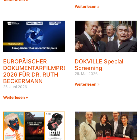
Weiterlesen »
EUROPÄISCHER
DOKVILLE Special
DOKUMENTARFILMPREIS
Screening
2026 FÜR DR. RUTH
29. Mai 2026
BECKERMANN
Weiterlesen »
25. Juni 2026
Weiterlesen »