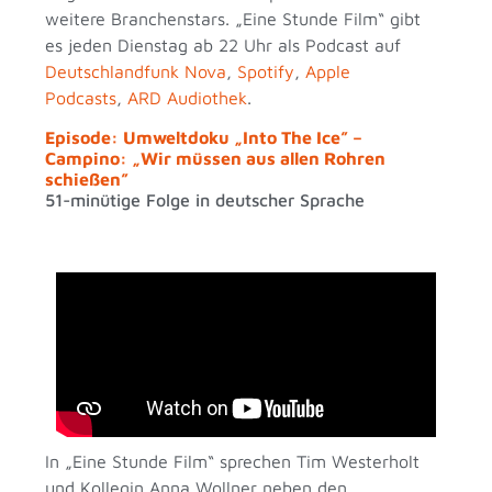
weitere Branchenstars. „Eine Stunde Film“ gibt
es jeden Dienstag ab 22 Uhr als Podcast auf
Deutschlandfunk Nova
,
Spotify
,
Apple
Podcasts
,
ARD Audiothek
.
Episode: Umweltdoku „Into The Ice” –
Campino: „Wir müssen aus allen Rohren
schießen”
51-minütige Folge in deutscher Sprache
In „Eine Stunde Film“ sprechen Tim Westerholt
und Kollegin Anna Wollner neben den