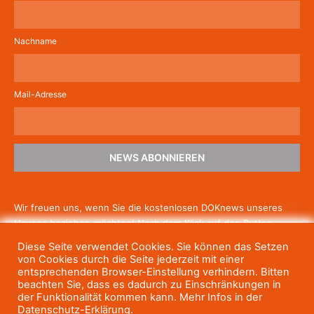
Nachname
Mail-Adresse
NEWS ABONNIEREN
Wir freuen uns, wenn Sie die kostenlosen DOKnews unseres
Hauses beziehen möchten! Nach dem Klick auf den Button
schicken wir Ihnen eine E-Mail mit einem Link zur Bestätigung,
Diese Seite verwendet Cookies. Sie können das Setzen
um die Newsletter-Anmeldung abzuschließen. Wenn Sie unsere
von Cookies durch die Seite jederzeit mit einer
Gratis-News irgendwann nicht mehr erhalten wollen, können
entsprechenden Browser-Einstellung verhindern. Bitten
beachten Sie, dass es dadurch zu Einschränkungen in
Sie
sich jederzeit einfach wieder abmelden.
der Funktionalität kommen kann. Mehr Infos in der
Datenschutz-Erklärung.