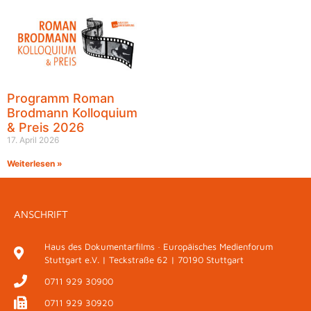
Programm Roman
Brodmann Kolloquium
& Preis 2026
17. April 2026
Weiterlesen »
ANSCHRIFT
Haus des Dokumentarfilms · Europäisches Medienforum
Stuttgart e.V. | Teckstraße 62 | 70190 Stuttgart
0711 929 30900
0711 929 30920