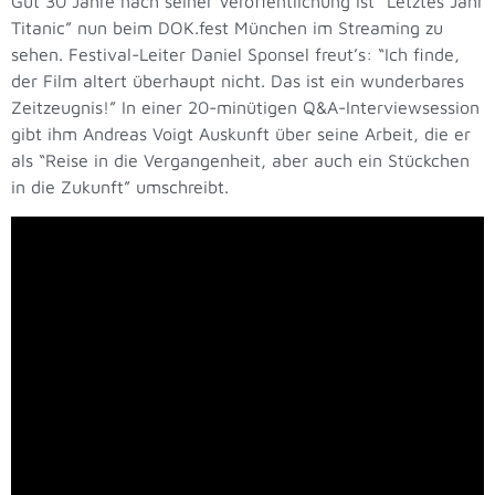
Gut 30 Jahre nach seiner Veröffentlichung ist “Letztes Jahr
Titanic” nun beim DOK.fest München im Streaming zu
sehen. Festival-Leiter Daniel Sponsel freut’s: “Ich finde,
der Film altert überhaupt nicht. Das ist ein wunderbares
Zeitzeugnis!” In einer 20-minütigen Q&A-Interviewsession
gibt ihm Andreas Voigt Auskunft über seine Arbeit, die er
als “Reise in die Vergangenheit, aber auch ein Stückchen
in die Zukunft” umschreibt.