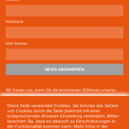
Nachname
Mail-Adresse
NEWS ABONNIEREN
Wir freuen uns, wenn Sie die kostenlosen DOKnews unseres
Hauses beziehen möchten! Nach dem Klick auf den Button
schicken wir Ihnen eine E-Mail mit einem Link zur Bestätigung,
Diese Seite verwendet Cookies. Sie können das Setzen
um die Newsletter-Anmeldung abzuschließen. Wenn Sie unsere
von Cookies durch die Seite jederzeit mit einer
Gratis-News irgendwann nicht mehr erhalten wollen, können
entsprechenden Browser-Einstellung verhindern. Bitten
beachten Sie, dass es dadurch zu Einschränkungen in
Sie
sich jederzeit einfach wieder abmelden.
der Funktionalität kommen kann. Mehr Infos in der