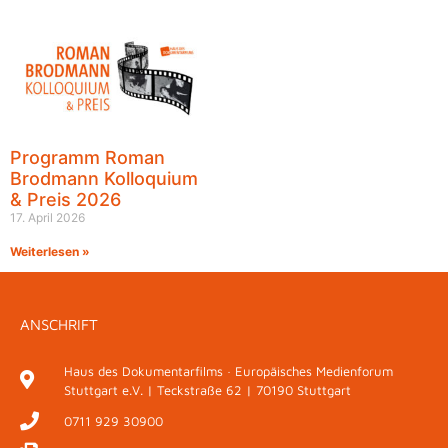
Programm Roman
Brodmann Kolloquium
& Preis 2026
17. April 2026
Weiterlesen »
ANSCHRIFT
Haus des Dokumentarfilms · Europäisches Medienforum
Stuttgart e.V. | Teckstraße 62 | 70190 Stuttgart
0711 929 30900