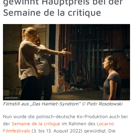
gewinnt Hauptpreis bei der
Semaine de la critique
Filmstill aus „Das Hamlet-Syndrom“ © Piotr Rosołowski
Nun wurde die polnisch-deutsche Ko-Produktion auch bei
der
Semaine de la critique
im Rahmen des
Locarno
Filmfestivals
(3. bis 13. August 2022) gewürdigt. Die