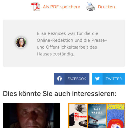
Als PDF speichern
Drucken
Elisa Reznicek war für die die
Online-Redaktion und die Presse-
und Öffentlichkeitsarbeit des
Hauses zuständig.
FACEBOOK
TWITTER
Dies könnte Sie auch interessieren: