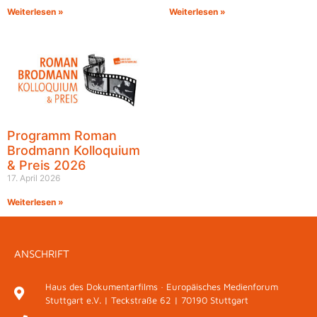
Weiterlesen »
Weiterlesen »
Programm Roman
Brodmann Kolloquium
& Preis 2026
17. April 2026
Weiterlesen »
ANSCHRIFT
Haus des Dokumentarfilms · Europäisches Medienforum
Stuttgart e.V. | Teckstraße 62 | 70190 Stuttgart