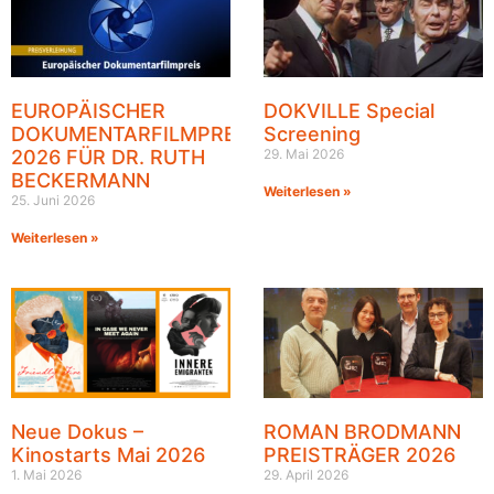
EUROPÄISCHER
DOKVILLE Special
DOKUMENTARFILMPREIS
Screening
2026 FÜR DR. RUTH
29. Mai 2026
BECKERMANN
Weiterlesen »
25. Juni 2026
Weiterlesen »
Neue Dokus –
ROMAN BRODMANN
Kinostarts Mai 2026
PREISTRÄGER 2026
1. Mai 2026
29. April 2026