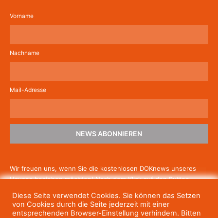
Vorname
Nachname
Mail-Adresse
NEWS ABONNIEREN
Wir freuen uns, wenn Sie die kostenlosen DOKnews unseres
Hauses beziehen möchten! Nach dem Klick auf den Button
schicken wir Ihnen eine E-Mail mit einem Link zur Bestätigung,
Diese Seite verwendet Cookies. Sie können das Setzen
um die Newsletter-Anmeldung abzuschließen. Wenn Sie unsere
von Cookies durch die Seite jederzeit mit einer
Gratis-News irgendwann nicht mehr erhalten wollen, können
entsprechenden Browser-Einstellung verhindern. Bitten