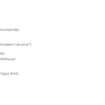
orsitzende)
lmmakers Ukraine“)
nko
Waldhauer
rtiges Amt)