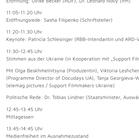
Eröffnung: Ulrike Becker (HDF), Dr. Leonard Novy (IfM)
11:05-11:20 Uhr
Eröffnungsrede: Sasha Filipenko (Schriftsteller)
11:20-11:30 Uhr
Keynote: Patricia Schlesinger (RBB-Intendantin und ARD-V
11:30-12:45 Uhr
Stimmen aus der Ukraine (in Kooperation mit „Support Fi
Mit Olga Beskhmelnitsyna (Produzentin), Viktoria Leshche
(Programme Director of Docudays UA), Tanja Georgieva-
(elemag pictures / Support Filmmakers Ukraine)
Politische Rede: Dr. Tobias Lindner (Staatsminister, Auswä
12:45-13:45 Uhr
Mittagessen
13:45-14:45 Uhr
Medienfreiheit im Ausnahmezustand