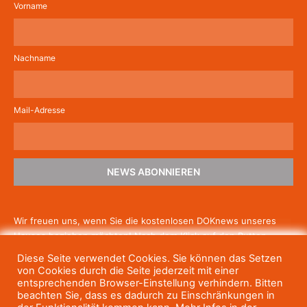
Vorname
Nachname
Mail-Adresse
NEWS ABONNIEREN
Wir freuen uns, wenn Sie die kostenlosen DOKnews unseres
Hauses beziehen möchten! Nach dem Klick auf den Button
schicken wir Ihnen eine E-Mail mit einem Link zur Bestätigung,
Diese Seite verwendet Cookies. Sie können das Setzen
um die Newsletter-Anmeldung abzuschließen. Wenn Sie unsere
von Cookies durch die Seite jederzeit mit einer
Gratis-News irgendwann nicht mehr erhalten wollen, können
entsprechenden Browser-Einstellung verhindern. Bitten
beachten Sie, dass es dadurch zu Einschränkungen in
Sie
sich jederzeit einfach wieder abmelden.