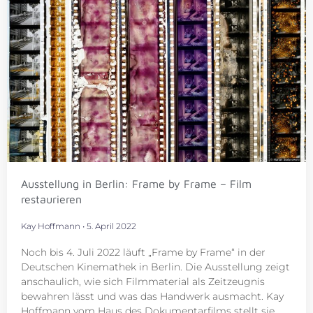
Ausstellung in Berlin: Frame by Frame – Film
restaurieren
Kay Hoffmann
5. April 2022
Noch bis 4. Juli 2022 läuft „Frame by Frame“ in der
Deutschen Kinemathek in Berlin. Die Ausstellung zeigt
anschaulich, wie sich Filmmaterial als Zeitzeugnis
bewahren lässt und was das Handwerk ausmacht. Kay
Hoffmann vom Haus des Dokumentarfilms stellt sie