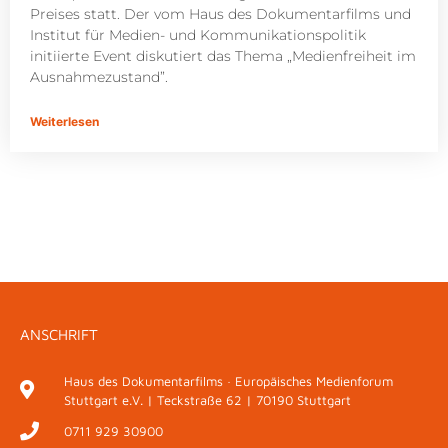
Preises statt. Der vom Haus des Dokumentarfilms und
Institut für Medien- und Kommunikationspolitik
initiierte Event diskutiert das Thema „Medienfreiheit im
Ausnahmezustand”.
Weiterlesen
ANSCHRIFT
Haus des Dokumentarfilms · Europäisches Medienforum
Stuttgart e.V. | Teckstraße 62 | 70190 Stuttgart
0711 929 30900