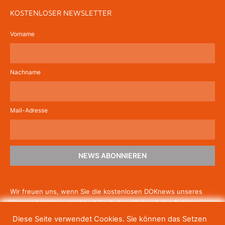
KOSTENLOSER NEWSLETTER
Vorname
Nachname
Mail-Adresse
NEWS ABONNIEREN
Wir freuen uns, wenn Sie die kostenlosen DOKnews unseres
Hauses beziehen möchten! Nach dem Klick auf den Button
schicken wir Ihnen eine E-Mail mit einem Link zur Bestätigung,
Diese Seite verwendet Cookies. Sie können das Setzen
um die Newsletter-Anmeldung abzuschließen. Wenn Sie unsere