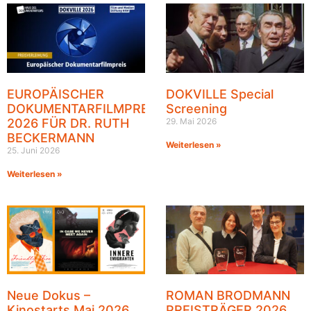
EUROPÄISCHER
DOKVILLE Special
DOKUMENTARFILMPREIS
Screening
2026 FÜR DR. RUTH
29. Mai 2026
BECKERMANN
Weiterlesen »
25. Juni 2026
Weiterlesen »
Neue Dokus –
ROMAN BRODMANN
Kinostarts Mai 2026
PREISTRÄGER 2026