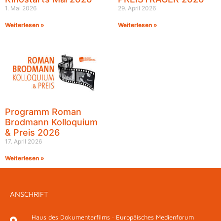
1. Mai 2026
29. April 2026
Weiterlesen »
Weiterlesen »
Programm Roman
Brodmann Kolloquium
& Preis 2026
17. April 2026
Weiterlesen »
ANSCHRIFT
Haus des Dokumentarfilms · Europäisches Medienforum