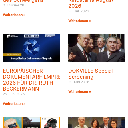
3. Februar 2025
2026
25. Juli 2026
Weiterlesen »
Weiterlesen »
EUROPÄISCHER
DOKVILLE Special
DOKUMENTARFILMPREIS
Screening
2026 FÜR DR. RUTH
29. Mai 2026
BECKERMANN
Weiterlesen »
25. Juni 2026
Weiterlesen »