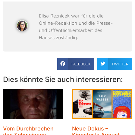
Elisa Reznicek war für die die
Online-Redaktion und die Presse-
und Öffentlichkeitsarbeit des
Hauses zuständig.
FACEBOOK
TWITTER
Dies könnte Sie auch interessieren:
Vom Durchbrechen
Neue Dokus –
des Schweigens
Kinostarts August