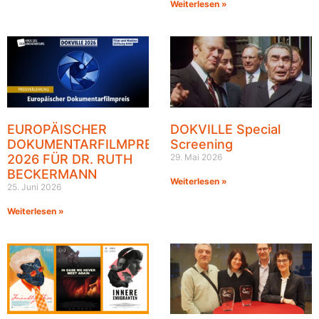
Weiterlesen »
EUROPÄISCHER
DOKVILLE Special
DOKUMENTARFILMPREIS
Screening
2026 FÜR DR. RUTH
29. Mai 2026
BECKERMANN
Weiterlesen »
25. Juni 2026
Weiterlesen »