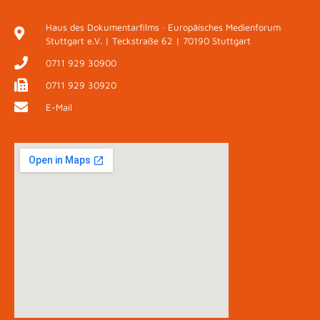
Haus des Dokumentarfilms · Europäisches Medienforum
Stuttgart e.V. | Teckstraße 62 | 70190 Stuttgart
0711 929 30900
0711 929 30920
E-Mail