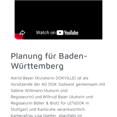
Planung für Baden-
Württemberg
Astrid Beyer (Kuratorin DOKVILLE) ist als
Vorsitzende der AG DOK Südwest gemeinsam mit
Sabine Willmann (Autorin und
Regisseurin) und Wiltrud Baier (Autorin und
Regisseurin Böller & Brot) für LETsDOK in
Stuttgart und Karlsruhe verantwortlich.
Kamerafrau Lisa Voelter, ebenfalls im